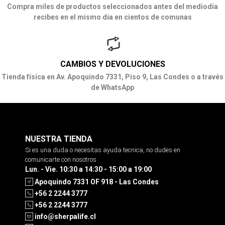
Compra miles de productos seleccionados antes del mediodía
recibes en el mismo día en cientos de comunas
CAMBIOS Y DEVOLUCIONES
Tienda física en Av. Apoquindo 7331, Piso 9, Las Condes o a través
de WhatsApp
NUESTRA TIENDA
Si es una duda o necesitas ayuda tecnica, no dudes en
comunicarte con nosotros
Lun. - Vie. 10:30 a 14:30 - 15:00 a 19:00
Apoquindo 7331 OF 918 - Las Condes
+56 2 2244 3777
+56 2 2244 3777
info@sherpalife.cl