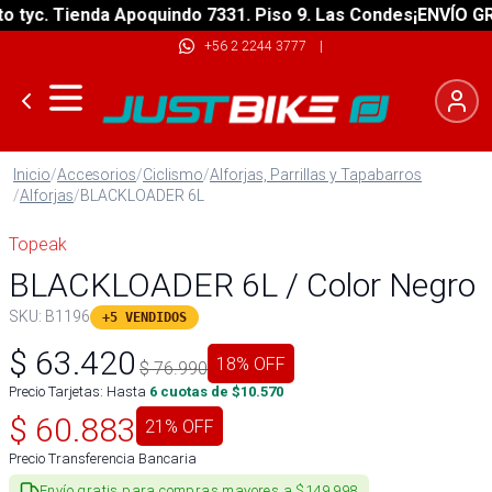
yc. Tienda Apoquindo 7331. Piso 9. Las Condes
¡ENVÍO GRATI
+56 2 2244 3777
|
Inicio
/
Accesorios
/
Ciclismo
/
Alforjas, Parrillas y Tapabarros
/
Alforjas
/
BLACKLOADER 6L
Topeak
BLACKLOADER 6L / Color Negro
SKU:
B1196
+5 VENDIDOS
$
63.420
18
% OFF
$
76.990
Precio Tarjetas: Hasta
6
cuotas de $
10.570
$
60.883
21
% OFF
Precio Transferencia Bancaria
Envío gratis para compras mayores a $149.998