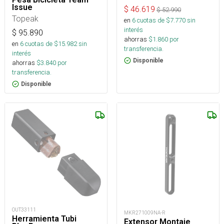
Issue
$
46.619
$
52.990
Topeak
en
6
cuotas de $
7.770
sin
interés
$
95.890
ahorras
$
1.860
por
en
6
cuotas de $
15.982
sin
transferencia.
interés
Disponible
ahorras
$
3.840
por
transferencia.
Disponible
OUT33111
MKR271009NA-R
Herramienta Tubi
Extensor Montaje