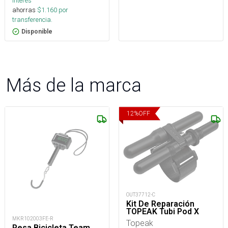
interés
ahorras
$
1.160
por
transferencia.
Disponible
Más de la marca
12
%
OFF
OUT37712-C
Kit De Reparación
TOPEAK Tubi Pod X
MKR102003FE-R
Topeak
Pesa Bicicleta Team