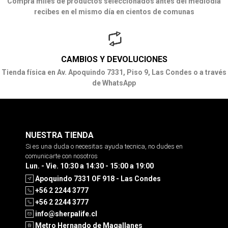
Compra miles de productos seleccionados antes del mediodía
recibes en el mismo día en cientos de comunas
CAMBIOS Y DEVOLUCIONES
Tienda física en Av. Apoquindo 7331, Piso 9, Las Condes o a través
de WhatsApp
NUESTRA TIENDA
Si es una duda o necesitas ayuda tecnica, no dudes en
comunicarte con nosotros
Lun. - Vie. 10:30 a 14:30 - 15:00 a 19:00
Apoquindo 7331 OF 918 - Las Condes
+56 2 2244 3777
+56 2 2244 3777
info@sherpalife.cl
Metro Hernando de Magallanes