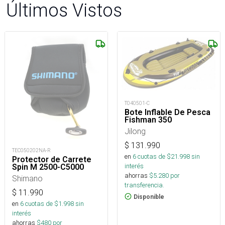
Últimos Vistos
T040501-C
Bote Inflable De Pesca
Fishman 350
Jilong
$
131.990
TEC050202NA-R
en
6
cuotas de $
21.998
sin
Protector de Carrete
interés
Spin M 2500-C5000
ahorras
$
5.280
por
Shimano
transferencia.
$
11.990
Disponible
en
6
cuotas de $
1.998
sin
interés
ahorras
$
480
por