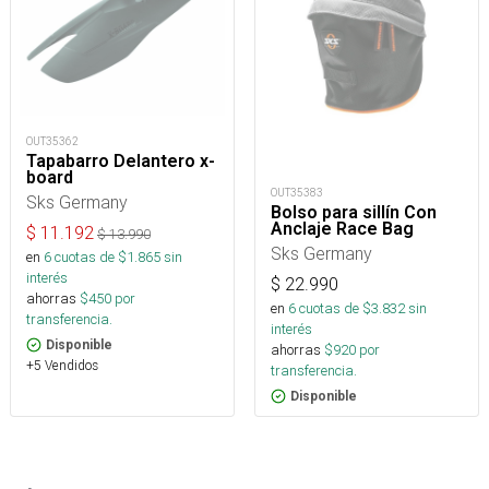
OUT35362
Tapabarro Delantero x-
board
OUT35383
Sks Germany
Bolso para sillín Con
Anclaje Race Bag
$
11.192
$
13.990
Sks Germany
en
6
cuotas de $
1.865
sin
interés
$
22.990
ahorras
$
450
por
en
6
cuotas de $
3.832
sin
transferencia.
interés
Disponible
ahorras
$
920
por
+5 Vendidos
transferencia.
Disponible