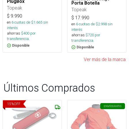
PlugBox
Porta Botella
Topeak
Topeak
$
9.990
$
17.990
en
6
cuotas de $
1.665
sin
en
6
cuotas de $
2.998
sin
interés
interés
ahorras
$
400
por
ahorras
$
720
por
transferencia.
transferencia.
Disponible
Disponible
Ver más de la marca
Últimos Comprados
15
%
OFF
ENVÍO
GRATIS