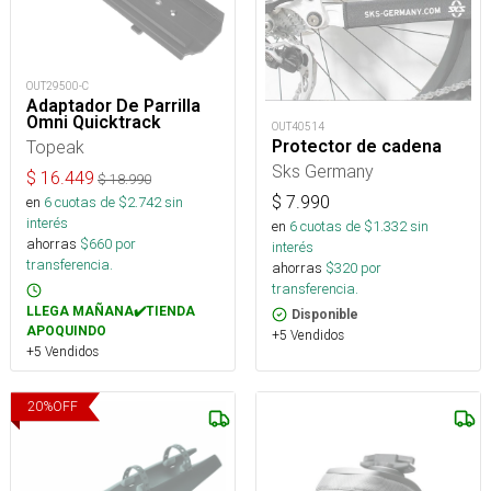
OUT29500-C
Adaptador De Parrilla
Omni Quicktrack
OUT40514
Protector de cadena
Topeak
Sks Germany
$
16.449
$
18.990
$
7.990
en
6
cuotas de $
2.742
sin
interés
en
6
cuotas de $
1.332
sin
ahorras
$
660
por
interés
transferencia.
ahorras
$
320
por
transferencia.
LLEGA MAÑANA✔️TIENDA
Disponible
APOQUINDO
+5 Vendidos
+5 Vendidos
20
%
OFF