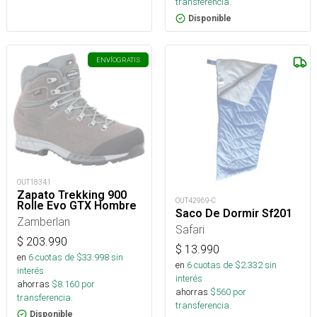
transferencia.
Disponible
ENVÍO
GRATIS
OUT18341
Zapato Trekking 900
OUT42969-C
Rolle Evo GTX Hombre
Saco De Dormir Sf201
Zamberlan
Safari
$
203.990
$
13.990
en
6
cuotas de $
33.998
sin
en
6
cuotas de $
2.332
sin
interés
interés
ahorras
$
8.160
por
ahorras
$
560
por
transferencia.
transferencia.
Disponible