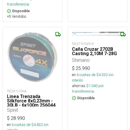
transferencia.
Disponible
+5 Vendidos
TEC271016FE-R
Caña Cruzar 2702B
Casting 2,10M 7-28G
Shimano
$
25.990
en
6
cuotas de $
4.332
sin
interés
ahorras
$
1.040
por
transferencia.
TEC261110NA
Linea Trenzada
Disponible
Silkforce 8x0,23mm -
30LB - 6x100m 256044
Spinit
$
28.990
en
6
cuotas de $
4.832
sin