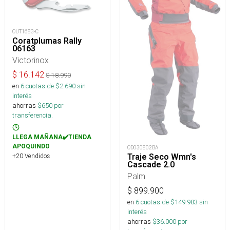
OUT1683-C
Coratplumas Rally
06163
Victorinox
$
16.142
$
18.990
en
6
cuotas de $
2.690
sin
interés
ahorras
$
650
por
transferencia.
LLEGA MAÑANA✔️TIENDA
APOQUINDO
OD030802BA
Traje Seco Wmn's
+20 Vendidos
Cascade 2.0
Palm
$
899.900
en
6
cuotas de $
149.983
sin
interés
ahorras
$
36.000
por