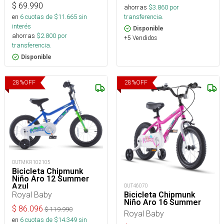
$
69.990
ahorras
$
3.860
por
transferencia.
en
6
cuotas de $
11.665
sin
interés
Disponible
ahorras
$
2.800
por
+5 Vendidos
transferencia.
Disponible
28
%
OFF
28
%
OFF
OUTMKR102105
Bicicleta Chipmunk
Niño Aro 12 Summer
Azul
OUT46070
Royal Baby
Bicicleta Chipmunk
Niño Aro 16 Summer
$
86.096
$
119.990
Royal Baby
en
6
cuotas de $
14.349
sin