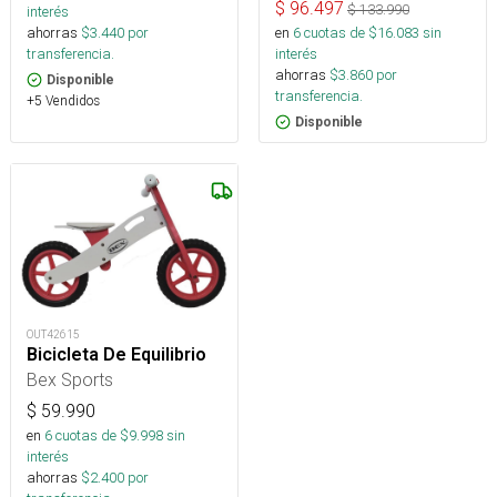
$
96.497
$
133.990
interés
ahorras
$
3.440
por
en
6
cuotas de $
16.083
sin
transferencia.
interés
ahorras
$
3.860
por
Disponible
transferencia.
+5 Vendidos
Disponible
OUT42615
Bicicleta De Equilibrio
Bex Sports
$
59.990
en
6
cuotas de $
9.998
sin
interés
ahorras
$
2.400
por