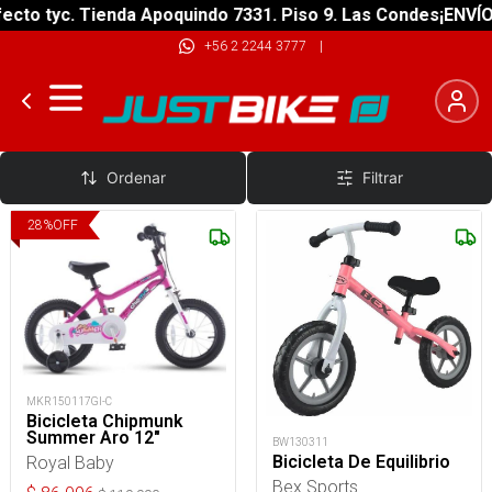
cto tyc. Tienda Apoquindo 7331. Piso 9. Las Condes
¡ENVÍO 
+56 2 2244 3777
|
Bicicletas de niños
Ordenar
Filtrar
28
%
OFF
MKR150117GI-C
Bicicleta Chipmunk
Summer Aro 12"
BW130311
Bicicleta De Equilibrio
Royal Baby
Bex Sports