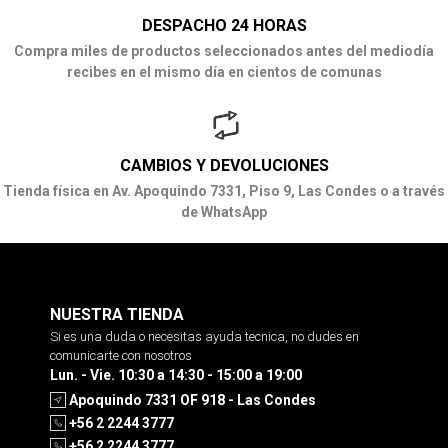
DESPACHO 24 HORAS
Compra miles de productos seleccionados antes del mediodía
recibes en el mismo día en cientos de comunas
CAMBIOS Y DEVOLUCIONES
Tienda física en Av. Apoquindo 7331, Piso 9, Las Condes o a través
de WhatsApp
NUESTRA TIENDA
Si es una duda o necesitas ayuda tecnica, no dudes en
comunicarte con nosotros
Lun. - Vie. 10:30 a 14:30 - 15:00 a 19:00
Apoquindo 7331 OF 918 - Las Condes
+56 2 2244 3777
+56 2 2244 3777