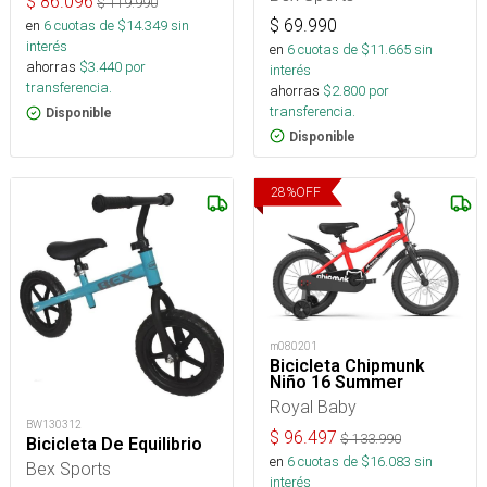
$
86.096
$
119.990
$
69.990
en
6
cuotas de $
14.349
sin
interés
en
6
cuotas de $
11.665
sin
ahorras
$
3.440
por
interés
transferencia.
ahorras
$
2.800
por
transferencia.
Disponible
Disponible
28
%
OFF
m080201
Bicicleta Chipmunk
Niño 16 Summer
Royal Baby
BW130312
$
96.497
$
133.990
Bicicleta De Equilibrio
en
6
cuotas de $
16.083
sin
Bex Sports
interés