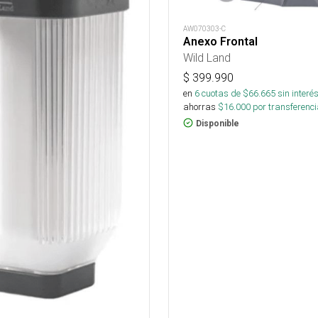
AW070303-C
Anexo Frontal
Wild Land
$
399.990
en
6
cuotas de $
66.665
sin interé
ahorras
$
16.000
por transferenci
Disponible