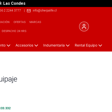
9. Las Condes
56 2 2244 3777
|
info@sherpalife.cl
DACIÓN
OFERTAS
MARCAS
DESPACHO 24 HRS
ento
Accesorios
Indumentaria
Rental Equipo
uipaje
$
33.332