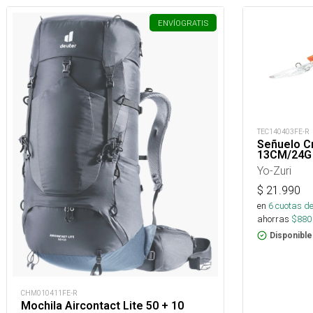
ENVÍO
GRATIS
TEC140403FE-R
Señuelo Cr
13CM/24G
Yo-Zuri
$
21.990
en
6
cuotas de
ahorras
$
880
Disponible
CHM010411FE-R
Mochila Aircontact Lite 50 + 10