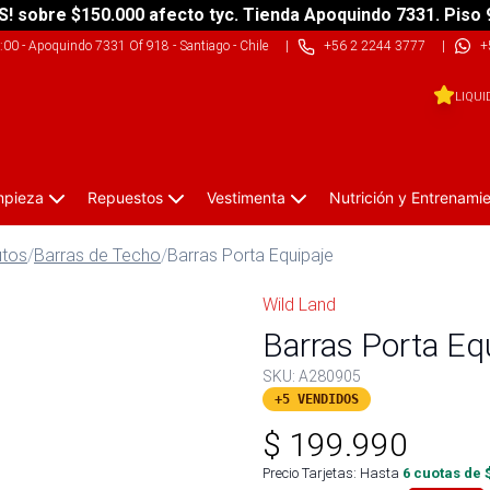
S! sobre $150.000 afecto tyc. Tienda Apoquindo 7331. Piso 
9:00
-
Apoquindo 7331 Of 918 - Santiago - Chile
|
+56 2 2244 3777
|
+
LIQUI
impieza
Repuestos
Vestimenta
Nutrición y Entrenami
utos
/
Barras de Techo
/
Barras Porta Equipaje
Wild Land
Barras Porta Eq
SKU:
A280905
+5 VENDIDOS
$
199.990
Precio Tarjetas: Hasta
6
cuotas de 