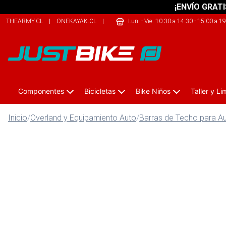
¡ENVÍO GRATI
THEARMY.CL
|
ONEKAYAK.CL
|
SHERPALIFE.CL
Lun. - Vie. 10:30 a 14:30 - 15:00 a 1
Componentes
Bicicletas
Bike Niños
Taller y L
Inicio
/
Overland y Equipamiento Auto
/
Barras de Techo para A