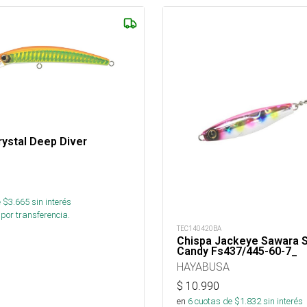
ystal Deep Diver
 $
3.665
sin interés
por transferencia.
TEC140420BA
Chispa Jackeye Sawara S
Candy Fs437/445-60-7_
HAYABUSA
$
10.990
en
6
cuotas de $
1.832
sin interés