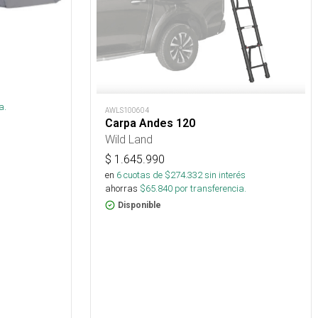
s
a.
AWLS100604
Carpa Andes 120
Wild Land
$
1.645.990
en
6
cuotas de $
274.332
sin interés
ahorras
$
65.840
por transferencia.
Disponible