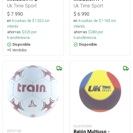
Uk Time Sport
Uk Time Sport
$
7.990
$
6.990
en
6
cuotas de $
1.332
sin
en
6
cuotas de $
1.165
sin
interés
interés
ahorras
$
320
por
ahorras
$
280
por
transferencia.
transferencia.
Disponible
Disponible
+5 Vendidos
GILI0707009
Balón Multiuso -
OUT37143