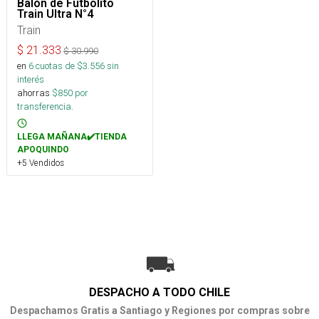
Balón de Futbolito
Train Ultra N°4
Train
$
21.333
$
30.990
en
6
cuotas de $
3.556
sin
interés
ahorras
$
850
por
transferencia.
LLEGA MAÑANA✔️TIENDA
APOQUINDO
+5 Vendidos
DESPACHO A TODO CHILE
Despachamos Gratis a Santiago y Regiones por compras sobre