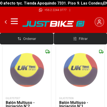
 afecto tyc. Tienda Apoquindo 7331. Piso 9. Las Condes
¡EN
+56 2 2244 3777
|
Balones
Ordenar
Filtrar
GILI0707007
GILI0707006
Balón Multiuso -
Balón Multiuso -
Iniciación N°2
Iniciación N°1