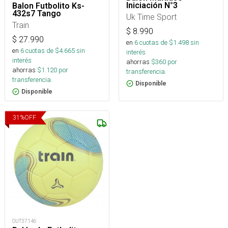
Iniciación N°3
Balon Futbolito Ks-
432s7 Tango
Uk Time Sport
Train
$
8.990
$
27.990
en
6
cuotas de $
1.498
sin
en
6
cuotas de $
4.665
sin
interés
interés
ahorras
$
360
por
ahorras
$
1.120
por
transferencia.
transferencia.
Disponible
Disponible
31
%
OFF
OUT37146