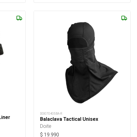
DOI070405BA-R
Liner
Balaclava Tactical Unisex
Doite
$
19.990