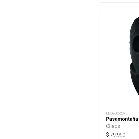
LMO260520FE
Pasamontaña 
Chaos
$
79.990