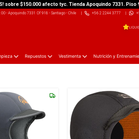
S! sobre $150.000 afecto tyc. Tienda Apoquindo 7331. Piso 
9:00
-
Apoquindo 7331 Of 918 - Santiago - Chile
|
+56 2 2244 3777
|
+
LIQUI
impieza
Repuestos
Vestimenta
Nutrición y Entrenami