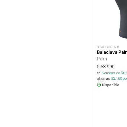
ODR300608BR-R
Balaclava Pal
Palm
$
53.990
en
6
cuotas de $
8.
ahorras
$
2.160
por
Disponible