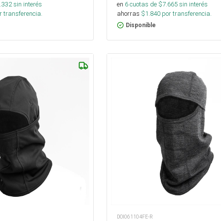
.332
sin interés
en
6
cuotas de $
7.665
sin interés
 transferencia.
ahorras
$
1.840
por transferencia.
Disponible
DOI061104FE-R