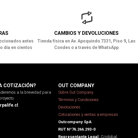
RAS
CAMBIOS Y DEVOLUCIONES
ccionados antes
Tienda física en Av. Apoquindo 7331, Piso 9, Las
o día en cientos
Condes o a través de WhatsApp
A COTIZACIÓN?
OUT COMPANY
onderemos a la brevedad para
Sobre Out Company
proyecto.
Términos y Condiciones
palife.cl
Devoluciones
Cotizaciones y ventas a empresas
Outcompany SpA
RUT Nº76.266.293-0
Cristobal
Representante Legal: