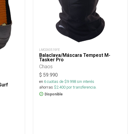
LMO260519FE
Balaclava/Máscara Tempest M-
Tasker Pro
Chaos
$
59.990
en
6
cuotas de $
9.998
sin interés
Surf
ahorras
$
2.400
por transferencia.
Disponible