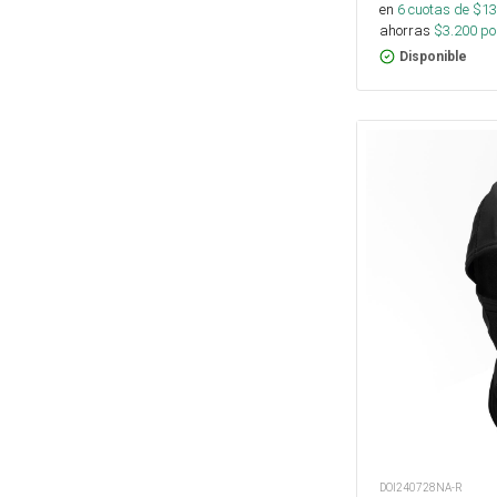
en
6
cuotas de $
13
ahorras
$
3.200
por
Disponible
DOI240728NA-R