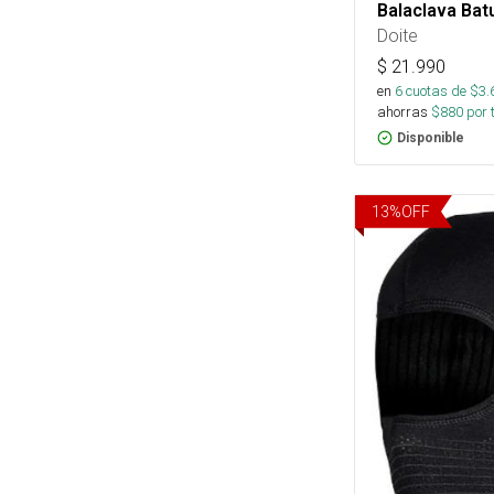
Balaclava Bat
Doite
$
21.990
en
6
cuotas de $
3.
ahorras
$
880
por 
Disponible
13
%
OFF