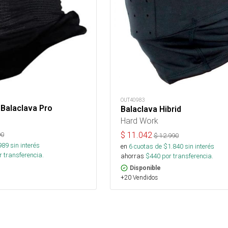
OUT40983
Balaclava Pro
Balaclava Hibrid
Hard Work
$
11.042
90
$
12.990
989
sin interés
en
6
cuotas de $
1.840
sin interés
 transferencia.
ahorras
$
440
por transferencia.
Disponible
+20 Vendidos