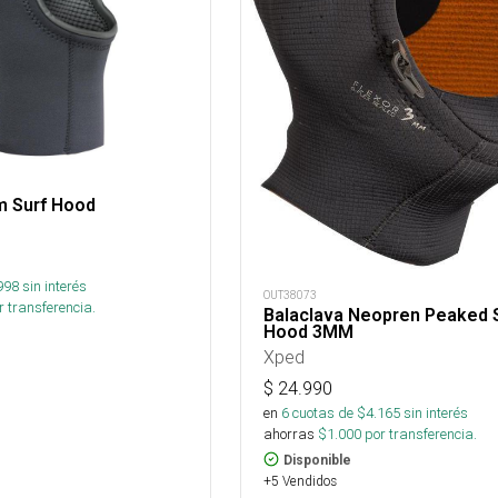
m Surf Hood
998
sin interés
OUT38073
 transferencia.
Balaclava Neopren Peaked 
Hood 3MM
Xped
$
24.990
en
6
cuotas de $
4.165
sin interés
ahorras
$
1.000
por transferencia.
Disponible
+5 Vendidos