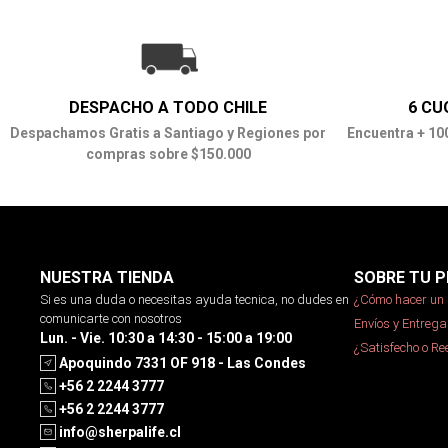
DESPACHO A TODO CHILE
6 CU
Despachamos Gratis a Santiago y Regiones por
Encuentra + 10
compras sobre $150.000
NUESTRA TIENDA
SOBRE TU P
Si es una duda o necesitas ayuda tecnica, no dudes en
¿Cómo hacer un 
comunicarte con nosotros
Envíos y Entrega
Lun. - Vie. 10:30 a 14:30 - 15:00 a 19:00
¿Satisfecho o R
Apoquindo 7331 OF 918 - Las Condes
+56 2 2244 3777
+56 2 2244 3777
info@sherpalife.cl