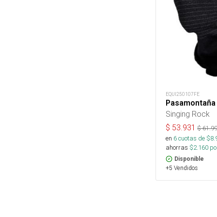
EQUI250107FE
Pasamontaña 
Singing Rock
$
53.931
$
61.9
en
6
cuotas de $
8.
ahorras
$
2.160
por
Disponible
+5 Vendidos