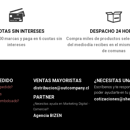
OTAS SIN INTERESES
DESPACHO 24 HO
00 marcas y paga en 6 cuotas sin
Compra miles de productos sele
intereses
del mediodía recibes en el mism
de comunas
EDIDO
VENTAS MAYORISTAS
¿NECESITAS UN
pedido?
Escríbenos y te resp
distribucion@outcompany.cl
poder ayudarte en tu 
s
PARTNER
cotizaciones@sher
eembolsado?
¿Necesitas ayuda en Marketing Digital -
Comercial?
Agencia BIZEN