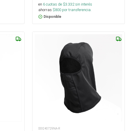
en
6
cuotas de $
3.332
sin interés
ahorras
$
800
por transferencia.
Disponible
DOI240729NA-R