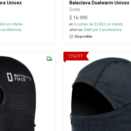
ura Unisex
Balaclava Dualwarm Unisex
Doite
$
16.990
665
sin interés
en
6
cuotas de $
2.832
sin interés
transferencia.
ahorras
$
680
por transferencia.
Disponible
15
%
OFF