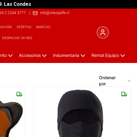
9. Las Condes
56 2 2244 3777
|
info@sherpalife.cl
DACIÓN
OFERTAS
MARCAS
DESPACHO 24 HRS
ento
Accesorios
Indumentaria
Rental Equipo
Ordenar
por