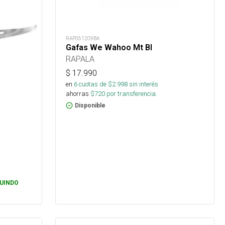
RAP061209BA
Gafas We Wahoo Mt Bl
RAPALA
$
17.990
en
6
cuotas de $
2.998
sin interés
ahorras
$
720
por transferencia.
Disponible
UINDO