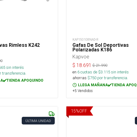
KAP150108NAD-R
vas Rimless K242
Gafas De Sol Deportivas
Polarizadas K186
Kapvoe
90
$
18.691
$
21.990
665
sin interés
en
6
cuotas de $
3.115
sin interés
 transferencia.
ahorras
$
750
por transferencia.
A✔️TIENDA APOQUINDO
LLEGA MAÑANA✔️TIENDA APOQ
+5 Vendidos
15
%
OFF
ÚLTIMA UNIDAD