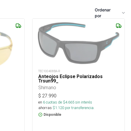
Ordenar
por
TEC100408BA-R
Anteojos Eclipse Polarizados
Trsun99_
Shimano
$
27.990
en
6
cuotas de $
4.665
sin interés
ahorras
$
1.120
por transferencia.
Disponible