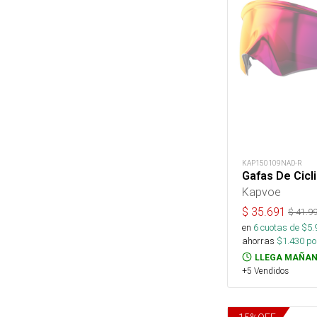
KAP150109NAD-R
Gafas De Cicl
Kapvoe
$
35.691
$
41.9
en
6
cuotas de $
5.
ahorras
$
1.430
por
LLEGA MAÑAN
+5 Vendidos