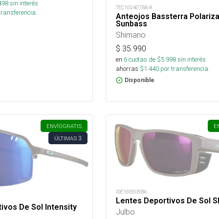
498
sin interés
TEC100407BA-R
transferencia.
Anteojos Bassterra Polariz
Sunbass
Shimano
$
35.990
en
6
cuotas de $
5.998
sin interés
ahorras
$
1.440
por transferencia.
Disponible
ENVÍO
GRATIS
E
3
ÚLTIMAS
IDE160608BA
Lentes Deportivos De Sol Sh
ivos De Sol Intensity
Julbo