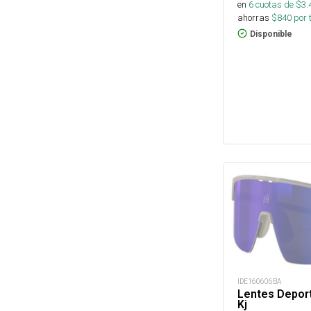
en
6
cuotas de $
3.
ahorras
$
840
por 
Disponible
IDE160606BA
Lentes Deport
Kj