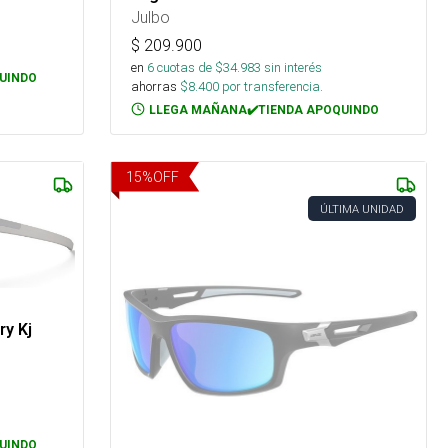
Julbo
$
209.900
en
6
cuotas de $
34.983
sin interés
UINDO
ahorras
$
8.400
por transferencia.
LLEGA MAÑANA✔️TIENDA APOQUINDO
15
%
OFF
ÚLTIMA UNIDAD
ry Kj
UINDO