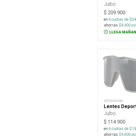
Julbo
$
209.900
en
6
cuotas de $
34
ahorras
$
8.400
por
LLEGA MAÑAN
IDE160605BA
Lentes Deport
Julbo
$
114.900
en
6
cuotas de $
19
ahorras
$
4.600
por