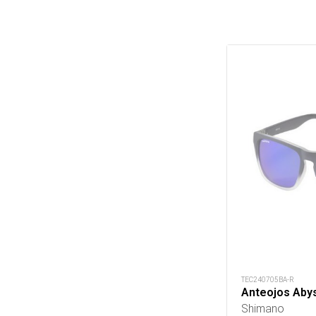
TEC240705BA-R
Anteojos Abys
Shimano