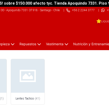
S! sobre $150.000 afecto tyc. Tienda Apoquindo 7331. Piso 
9:00
-
Apoquindo 7331 Of 918 - Santiago - Chile
|
+56 2 2244 3777
|
+
LIQUI
impieza
Repuestos
Vestimenta
Nutrición y Entrenami
(
1
)
Lentes Tactico
(
41
)