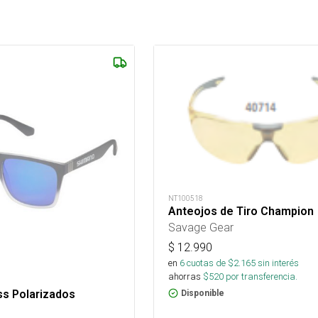
NT100518
Anteojos de Tiro Champion
Savage Gear
$
12.990
en
6
cuotas de $
2.165
sin interés
ahorras
$
520
por transferencia.
s Polarizados
Disponible