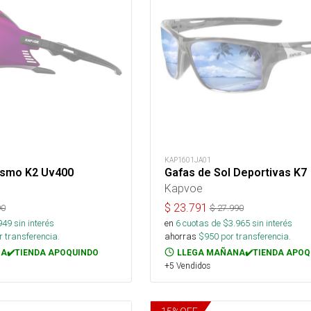
KAP1601JA01
ismo K2 Uv400
Gafas de Sol Deportivas K7
Kapvoe
$
23.791
90
$
27.990
949
sin interés
en
6
cuotas de $
3.965
sin interés
 transferencia.
ahorras
$
950
por transferencia.
A✔️TIENDA APOQUINDO
LLEGA MAÑANA✔️TIENDA APOQ
+5 Vendidos