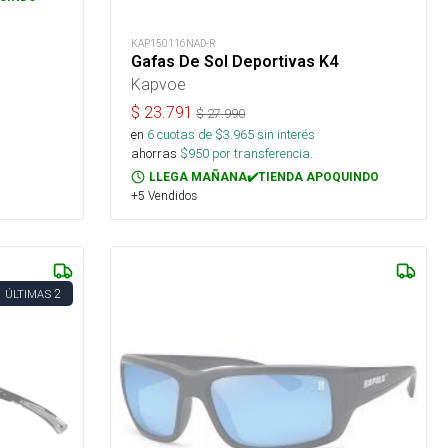
KAP150116NAD-R
Gafas De Sol Deportivas K4
Kapvoe
$
23.791
$
27.990
en
6
cuotas de $
3.965
sin interés
ahorras
$
950
por transferencia.
LLEGA MAÑANA✔️TIENDA APOQUINDO
+5 Vendidos
2
ÚLTIMAS