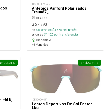
TEC100409BA-R
ados
Anteojos Vanford Polarizados
Trsun87_
Shimano
$
27.990
en
6
cuotas de $
4.665
sin interés
ahorras
$
1.120
por transferencia.
Disponible
+5 Vendidos
NVÍO
GRATIS
ENVÍO
GRATIS
ield Kj
IDE160604BA
Lentes Deportivos De Sol Faster
Lkg