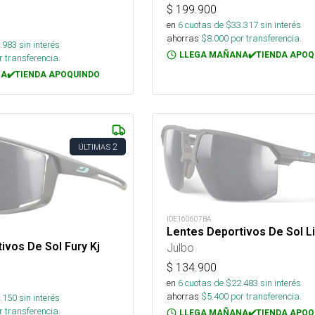
$
199.900
en
6
cuotas de $
33.317
sin interés
ahorras
$
8.000
por transferencia.
.983
sin interés
LLEGA MAÑANA✔️TIENDA APOQ
 transferencia.
A✔️TIENDA APOQUINDO
2
ÚLTIMAS
IDE160607BA
Lentes Deportivos De Sol Li
ivos De Sol Fury Kj
Julbo
$
134.900
en
6
cuotas de $
22.483
sin interés
ahorras
$
5.400
por transferencia.
.150
sin interés
 transferencia.
LLEGA MAÑANA✔️TIENDA APOQ