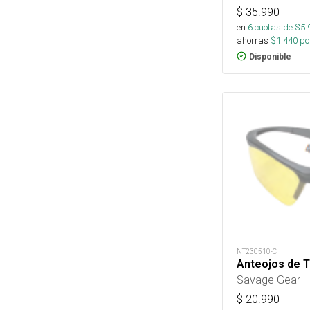
$
35.990
en
6
cuotas de $
5.
ahorras
$
1.440
por
Disponible
NT230510-C
Anteojos de 
Savage Gear
$
20.990