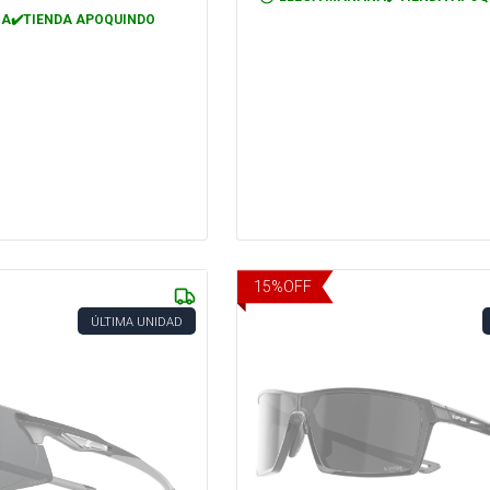
A✔️TIENDA APOQUINDO
15
%
OFF
ÚLTIMA UNIDAD