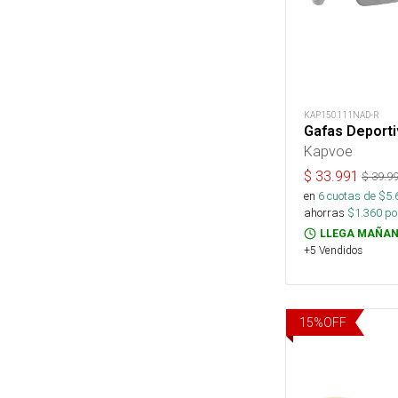
KAP150111NAD-R
Gafas Deporti
Kapvoe
$
33.991
$
39.9
en
6
cuotas de $
5.
ahorras
$
1.360
por
LLEGA MAÑAN
+5 Vendidos
15
%
OFF