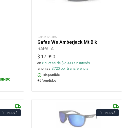
RAP061204BA
Gafas We Amberjack Mt Blk
RAPALA
$
17.990
en
6
cuotas de $
2.998
sin interés
ahorras
$
720
por transferencia.
Disponible
UINDO
+5 Vendidos
2
3
ÚLTIMAS
ÚLTIMAS