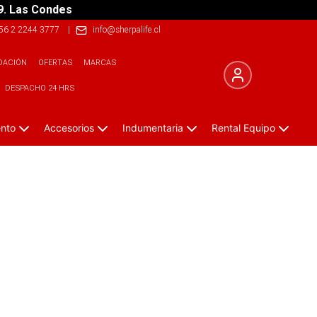
9. Las Condes
56 2 2244 3777
|
info@sherpalife.cl
DACIÓN
OFERTAS
MARCAS
DESPACHO 24 HRS
ento
Accesorios
Indumentaria
Rental Equipo