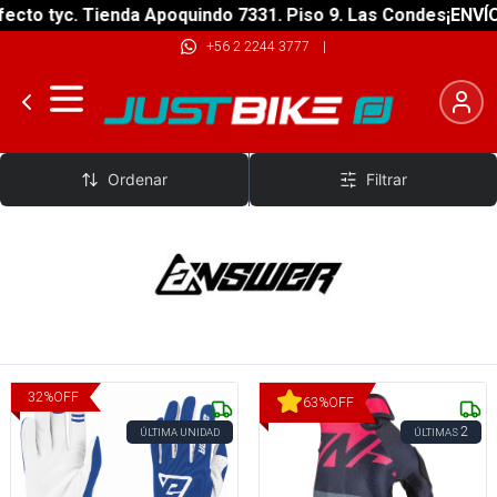
ecto tyc. Tienda Apoquindo 7331. Piso 9. Las Condes
¡ENVÍO
+56 2 2244 3777
|
Answer
Ordenar
Filtrar
32
%
OFF
63
%
OFF
2
ÚLTIMA UNIDAD
ÚLTIMAS