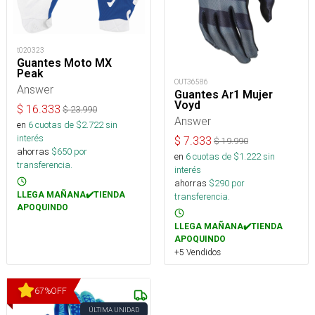
t020323
Guantes Moto MX
Peak
OUT36586
Answer
Guantes Ar1 Mujer
Voyd
$
16.333
$
23.990
Answer
en
6
cuotas de $
2.722
sin
interés
$
7.333
$
19.990
ahorras
$
650
por
en
6
cuotas de $
1.222
sin
transferencia.
interés
ahorras
$
290
por
LLEGA MAÑANA✔️TIENDA
transferencia.
APOQUINDO
LLEGA MAÑANA✔️TIENDA
APOQUINDO
+5 Vendidos
67
%
OFF
ÚLTIMA UNIDAD