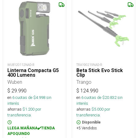
WUB120112NAD-R
TRA190219NAD-R
Linterna Compacta G5
Beta Stick Evo Stick
400 Lumens
Clip
Wuben
Trango
$
29.990
$
124.990
en
6
cuotas de $
4.998
sin
en
6
cuotas de $
20.832
sin
interés
interés
ahorras
$
1.200
por
ahorras
$
5.000
por
transferencia.
transferencia.
Disponible
+5 Vendidos
LLEGA MAÑANA✔️TIENDA
APOQUINDO