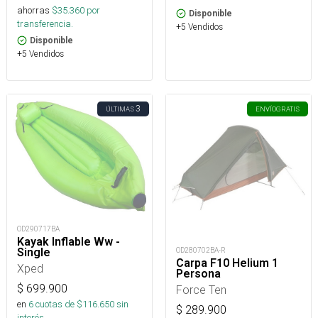
ahorras
$
35.360
por
Disponible
transferencia.
+5 Vendidos
Disponible
+5 Vendidos
3
ÚLTIMAS
ENVÍO
GRATIS
OD290717BA
Kayak Inflable Ww -
Single
OD280702BA-R
Carpa F10 Helium 1
Xped
Persona
$
699.900
Force Ten
en
6
cuotas de $
116.650
sin
$
289.900
interés