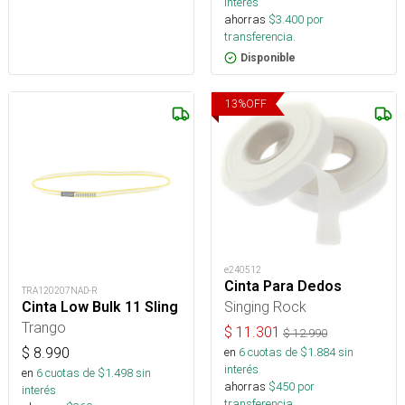
interés
ahorras
$
3.400
por
transferencia.
Disponible
13
%
OFF
e240512
Cinta Para Dedos
TRA120207NAD-R
Singing Rock
Cinta Low Bulk 11 Sling
Trango
$
11.301
$
12.990
$
8.990
en
6
cuotas de $
1.884
sin
interés
en
6
cuotas de $
1.498
sin
ahorras
$
450
por
interés
transferencia.