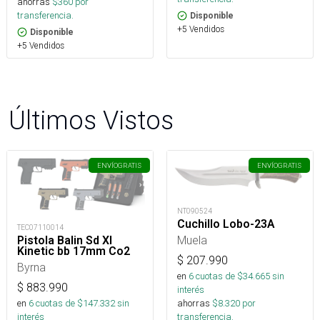
ahorras
$
360
por
transferencia.
Disponible
+5 Vendidos
Disponible
+5 Vendidos
Últimos Vistos
ENVÍO
GRATIS
ENVÍO
GRATIS
NT090524
Cuchillo Lobo-23A
TEC07110014
Muela
Pistola Balin Sd Xl
Kinetic bb 17mm Co2
$
207.990
Byrna
en
6
cuotas de $
34.665
sin
$
883.990
interés
ahorras
$
8.320
por
en
6
cuotas de $
147.332
sin
transferencia.
interés