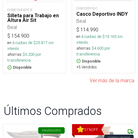
CHM100919-C
CHM010416FE-R
Casco Deportivo INDY
Silleta para Trabajo en
Altura Air Sit
Beal
Beal
$
114.990
$
154.900
en
6
cuotas de $
19.165
sin
interés
en
6
cuotas de $
25.817
sin
ahorras
$
4.600
por
interés
transferencia.
ahorras
$
6.200
por
transferencia.
Disponible
+5 Vendidos
Disponible
Ver más de la marca
Últimos Comprados
51
%
OFF
ENVÍO
GRATIS
ÚLTIMA UNIDAD