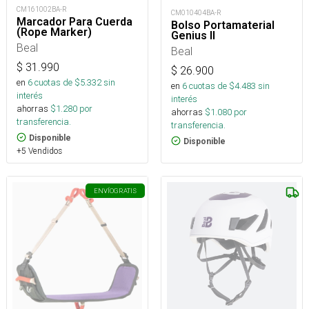
CM161002BA-R
CM010404BA-R
Marcador Para Cuerda
Bolso Portamaterial
(Rope Marker)
Genius II
Beal
Beal
$
31.990
$
26.900
en
6
cuotas de $
5.332
sin
en
6
cuotas de $
4.483
sin
interés
interés
ahorras
$
1.280
por
ahorras
$
1.080
por
transferencia.
transferencia.
Disponible
Disponible
+5 Vendidos
ENVÍO
GRATIS