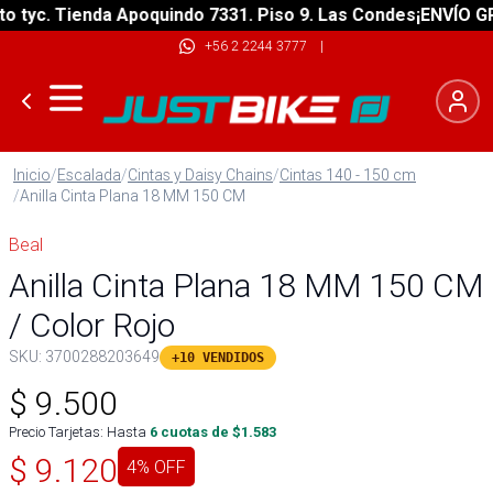
tyc. Tienda Apoquindo 7331. Piso 9. Las Condes
¡ENVÍO GRAT
+56 2 2244 3777
|
Inicio
/
Escalada
/
Cintas y Daisy Chains
/
Cintas 140 - 150 cm
/
Anilla Cinta Plana 18 MM 150 CM
Beal
Anilla Cinta Plana 18 MM 150 CM
/ Color Rojo
SKU:
3700288203649
+10 VENDIDOS
$
9.500
Precio Tarjetas: Hasta
6
cuotas de $
1.583
$
9.120
4
% OFF