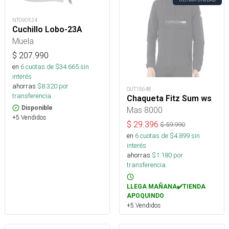
NT090524
Cuchillo Lobo-23A
Muela
$
207.990
en
6
cuotas de $
34.665
sin
interés
ahorras
$
8.320
por
OUT15648
transferencia.
Chaqueta Fitz Sum ws
Disponible
Mas 8000
+5 Vendidos
$
29.396
$
59.990
en
6
cuotas de $
4.899
sin
interés
ahorras
$
1.180
por
transferencia.
LLEGA MAÑANA✔️TIENDA
APOQUINDO
+5 Vendidos