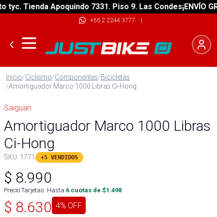
yc. Tienda Apoquindo 7331. Piso 9. Las Condes
¡ENVÍO GRATI
+56 2 2244 3777
|
Inicio
/
Ciclismo
/
Componentes
/
Bicicletas
/
Amortiguador Marco 1000 Libras Ci-Hong
Saiguan
Amortiguador Marco 1000 Libras
Ci-Hong
SKU:
1771
+5 VENDIDOS
$
8.990
Precio Tarjetas: Hasta
6
cuotas de $
1.498
$
8.630
4
% OFF