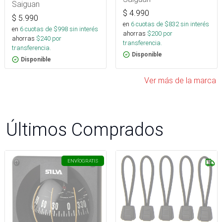
Genericos 6V.
Saiguan
$
4.990
$
5.990
en
6
cuotas de $
832
sin interés
en
6
cuotas de $
998
sin interés
ahorras
$
200
por
ahorras
$
240
por
transferencia.
transferencia.
Disponible
Disponible
Ver más de la marca
Últimos Comprados
ENVÍO
GRATIS