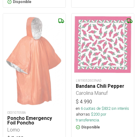
Disponible
LM19052603NAD
Bandana Chili Pepper
Carolina Manuf
$
4.990
en
6
cuotas de $
832
sin interés
OD310705BA
ahorras
$
200
por
Poncho Emergency
transferencia.
Foil Poncho
Disponible
Lomo