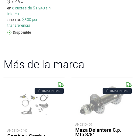
$
7.490
en
6
cuotas de $
1.248
sin
interés
ahorras
$
300
por
transferencia.
Disponible
Más de la marca
ÚLTIMA UNIDAD
ÚLTIMA UNIDAD
AND210409
Maza Delantera C.p.
AND110404-C
Mtb 3/8"