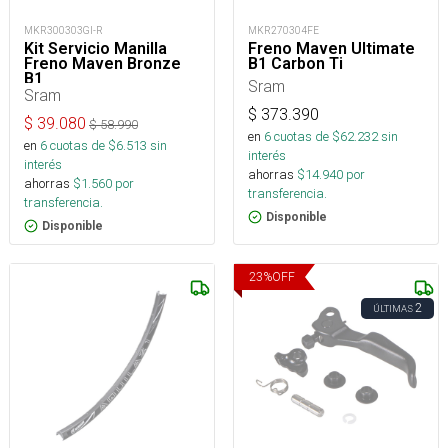
MKR300303GI-R
MKR270304FE
Kit Servicio Manilla
Freno Maven Ultimate
Freno Maven Bronze
B1 Carbon Ti
B1
Sram
Sram
$
373.390
$
39.080
$
58.990
en
6
cuotas de $
62.232
sin
en
6
cuotas de $
6.513
sin
interés
interés
ahorras
$
14.940
por
ahorras
$
1.560
por
transferencia.
transferencia.
Disponible
Disponible
23
%
OFF
2
ÚLTIMAS