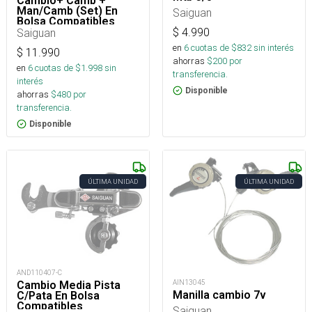
Cambio+ Camb +
Man/Camb (Set) En
Saiguan
Bolsa Compatibles
Genericos
$
4.990
Saiguan
en
6
cuotas de $
832
sin interés
$
11.990
ahorras
$
200
por
en
6
cuotas de $
1.998
sin
transferencia.
interés
Disponible
ahorras
$
480
por
transferencia.
Disponible
ÚLTIMA UNIDAD
ÚLTIMA UNIDAD
AND110407-C
AIN13045
Cambio Media Pista
Manilla cambio 7v
C/Pata En Bolsa
Compatibles
Saiguan