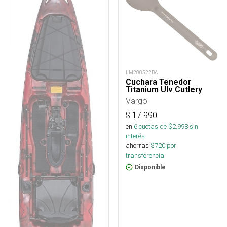
LM200522BA
Cuchara Tenedor
Titanium Ulv Cutlery
Vargo
$
17.990
en
6
cuotas de $
2.998
sin
interés
ahorras
$
720
por
transferencia.
Disponible