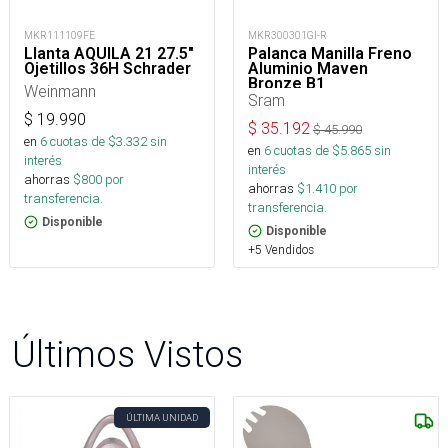
MKR111109FE
MKR300301GI-R
Llanta AQUILA 21 27.5"
Palanca Manilla Freno
Ojetillos 36H Schrader
Aluminio Maven
Bronze B1
Weinmann
Sram
$
19.990
$
35.192
$
45.990
en
6
cuotas de $
3.332
sin
en
6
cuotas de $
5.865
sin
interés
interés
ahorras
$
800
por
ahorras
$
1.410
por
transferencia.
transferencia.
Disponible
Disponible
+5 Vendidos
Últimos Vistos
ÚLTIMA UNIDAD