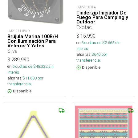
LM290501BA
Tinderzip Iniciador De
Fuego Para Camping y
Outdoor
Exotac
LM210711BA-R
$
15.990
Brújula Marina 100B/H
Con Iluminación Para
en
6
cuotas de $
2.665
sin
Veleros Y Yates
interés
Silva
ahorras
$
640
por
$
289.990
transferencia.
en
6
cuotas de $
48.332
sin
Disponible
interés
ahorras
$
11.600
por
transferencia.
Disponible