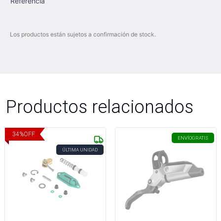
Referencia
Los productos están sujetos a confirmación de stock.
Productos relacionados
34
%
OFF
ENVÍO
GRATIS
ÚLTIMA UNIDAD