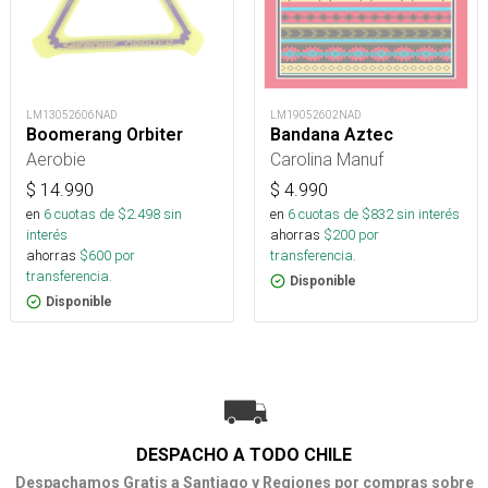
LM13052606NAD
LM19052602NAD
Boomerang Orbiter
Bandana Aztec
Aerobie
Carolina Manuf
$
14.990
$
4.990
en
6
cuotas de $
2.498
sin
en
6
cuotas de $
832
sin interés
interés
ahorras
$
200
por
ahorras
$
600
por
transferencia.
transferencia.
Disponible
Disponible
DESPACHO A TODO CHILE
Despachamos Gratis a Santiago y Regiones por compras sobre