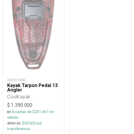
OD300709BA
Kayak Tarpon Pedal 13
Angler
CoolKayak
$
1.390.000
en
6
cuotas de $
231.667
sin
interés
ahorras
$
55.600
por
transferencia.