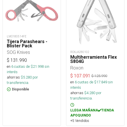
LMO180514FE
Tijera Parashears -
Blister Pack
SOG Knives
ROXJA280102
Multiherramienta Flex
$
131.990
S804G
en
6
cuotas de $
21.998
sin
Roxon
interés
$
107.091
$
125.990
ahorras
$
5.280
por
en
6
cuotas de $
17.849
sin
transferencia.
interés
Disponible
ahorras
$
4.280
por
transferencia.
LLEGA MAÑANA✔️TIENDA
APOQUINDO
+5 Vendidos