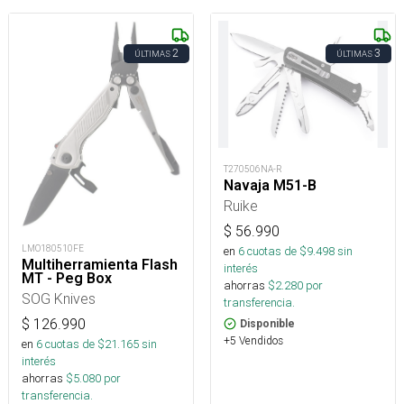
2
3
ÚLTIMAS
ÚLTIMAS
T270506NA-R
Navaja M51-B
Ruike
$
56.990
LMO180510FE
en
6
cuotas de $
9.498
sin
Multiherramienta Flash
interés
MT - Peg Box
ahorras
$
2.280
por
SOG Knives
transferencia.
$
126.990
Disponible
+5 Vendidos
en
6
cuotas de $
21.165
sin
interés
ahorras
$
5.080
por
transferencia.