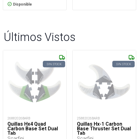
Disponible
Últimos Vistos
SIN STOCK
SIN STOCK
26882026BARB
25882026BARB
Quillas Hx4 Quad
Quillas Hx-1 Carbon
Carbon Base Set Dual
Base Thruster Set Dual
Tab
Tab
Scarfini
Scarfini