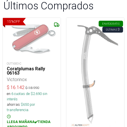
Últimos Comprados
15
%
OFF
ENVÍO
GRATIS
3
ÚLTIMAS
OUT1683-C
Coratplumas Rally
06163
Victorinox
$
16.142
$
18.990
en
6
cuotas de $
2.690
sin
interés
ahorras
$
650
por
transferencia.
LLEGA MAÑANA✔️TIENDA