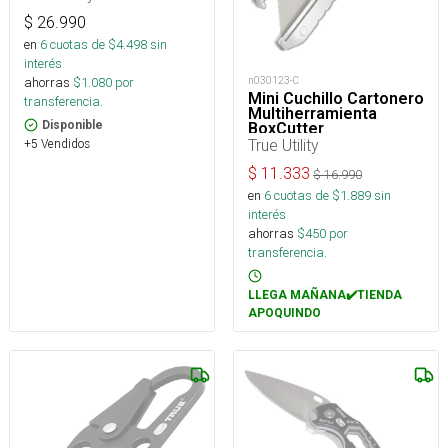
$
26.990
en
6
cuotas de $
4.498
sin
interés
ahorras
$
1.080
por
n030123-C
Mini Cuchillo Cartonero
transferencia.
Multiherramienta
Disponible
BoxCutter
True Utility
+5 Vendidos
$
11.333
$
16.990
en
6
cuotas de $
1.889
sin
interés
ahorras
$
450
por
transferencia.
LLEGA MAÑANA✔️TIENDA
APOQUINDO