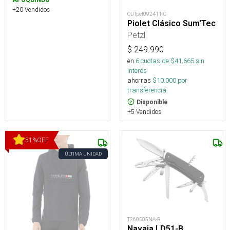
APOQUINDO
+20 Vendidos
OUTpet092411-C
Piolet Clásico Sum'Tec
Petzl
$
249.990
en
6
cuotas de $
41.665
sin
interés
ahorras
$
10.000
por
transferencia.
Disponible
+5 Vendidos
51
%
OFF
ÚLTIMA UNIDAD
T260505NA-R
Navaja LD51-B