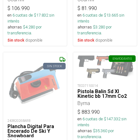
$
106.990
$
81.990
en
6
cuotas de $
17.832
sin
en
6
cuotas de $
13.665
sin
interés
interés
ahorras
$
4.280
por
ahorras
$
3.280
por
transferencia.
transferencia.
disponible
disponible
Sin stock
Sin stock
ENVÍO
GRATIS
SIN STOCK
TEC07110014
Pistola Balin Sd Xl
Kinetic bb 17mm Co2
Byrna
$
883.990
en
6
cuotas de $
147.332
sin
24382026BARB
interés
Plancha Digital Para
Encerado De Ski Y
ahorras
$
35.360
por
Snowboard
transferencia.