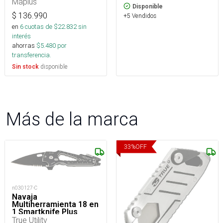
Maplus
Disponible
$
136.990
+5 Vendidos
en
6
cuotas de $
22.832
sin
interés
ahorras
$
5.480
por
transferencia.
disponible
Sin stock
Más de la marca
33
%
OFF
n030127-C
Navaja
Multiherramienta 18 en
1 Smartknife Plus
True Utility