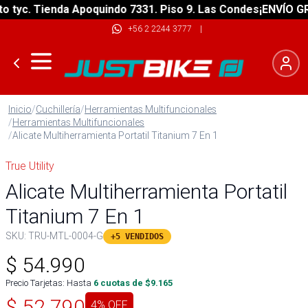
yc. Tienda Apoquindo 7331. Piso 9. Las Condes
¡ENVÍO GRATI
+56 2 2244 3777
|
Inicio
/
Cuchillería
/
Herramientas Multifuncionales
/
Herramientas Multifuncionales
/
Alicate Multiherramienta Portatil Titanium 7 En 1
True Utility
Alicate Multiherramienta Portatil
Titanium 7 En 1
SKU:
TRU-MTL-0004-G
+5 VENDIDOS
$
54.990
Precio Tarjetas: Hasta
6
cuotas de $
9.165
$
52.790
4
% OFF