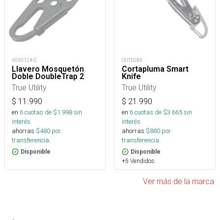
n030124-C
OUT5089
Llavero Mosquetón
Cortapluma Smart
Doble DoubleTrap 2
Knife
True Utility
True Utility
$
11.990
$
21.990
en
6
cuotas de $
1.998
sin
en
6
cuotas de $
3.665
sin
interés
interés
ahorras
$
480
por
ahorras
$
880
por
transferencia.
transferencia.
Disponible
Disponible
+5 Vendidos
Ver más de la marca