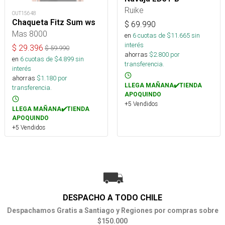
Ruike
OUT15648
Chaqueta Fitz Sum ws
$
69.990
Mas 8000
en
6
cuotas de $
11.665
sin
interés
$
29.396
$
59.990
ahorras
$
2.800
por
en
6
cuotas de $
4.899
sin
transferencia.
interés
ahorras
$
1.180
por
LLEGA MAÑANA✔️TIENDA
transferencia.
APOQUINDO
+5 Vendidos
LLEGA MAÑANA✔️TIENDA
APOQUINDO
+5 Vendidos
DESPACHO A TODO CHILE
Despachamos Gratis a Santiago y Regiones por compras sobre
$150.000