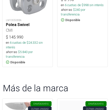
en
6
cuotas de $
998
sin interés
ahorras
$
240
por
transferencia.
Disponible
LM130508BA
Polea Swivel
CMI
$
145.990
en
6
cuotas de $
24.332
sin
interés
ahorras
$
5.840
por
transferencia.
Disponible
Más de la marca
ENVÍO
GRATIS
ENVÍO
GRATIS
ÚLTIMA UNIDAD
ÚLTIMA UNIDAD