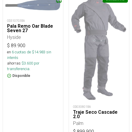
OD310703BA
Pala Remo Oar Blade
Seven 27
Hyside
$
89.900
en
6
cuotas de $
14.983
sin
interés
ahorras
$
3.600
por
transferencia.
Disponible
OD030801BA
Traje Seco Cascade
2.0
Palm
$
899.900