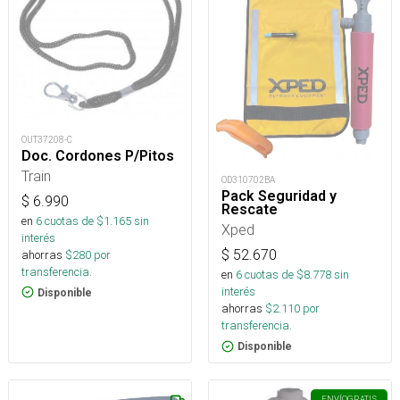
OUT37208-C
Doc. Cordones P/Pitos
Train
OD310702BA
Pack Seguridad y
$
6.990
Rescate
en
6
cuotas de $
1.165
sin
Xped
interés
$
52.670
ahorras
$
280
por
transferencia.
en
6
cuotas de $
8.778
sin
interés
Disponible
ahorras
$
2.110
por
transferencia.
Disponible
ENVÍO
GRATIS