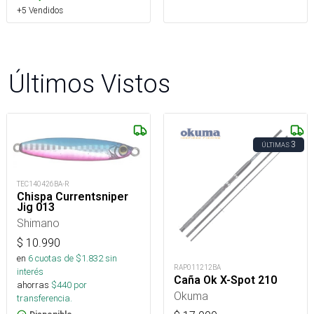
+5 Vendidos
Últimos Vistos
3
ÚLTIMAS
TEC140426BA-R
Chispa Currentsniper
Jig 013
Shimano
$
10.990
en
6
cuotas de $
1.832
sin
RAP011212BA
interés
Caña Ok X-Spot 210
ahorras
$
440
por
Okuma
transferencia.