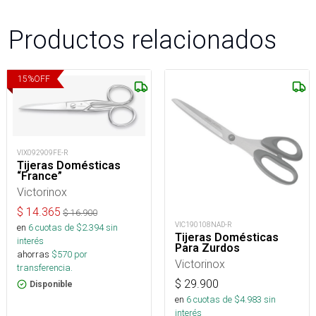
Productos relacionados
15
%
OFF
VIX092909FE-R
Tijeras Domésticas
“France”
Victorinox
$
14.365
$
16.900
VIC190108NAD-R
en
6
cuotas de $
2.394
sin
Tijeras Domésticas
interés
Para Zurdos
ahorras
$
570
por
Victorinox
transferencia.
$
29.900
Disponible
en
6
cuotas de $
4.983
sin
interés