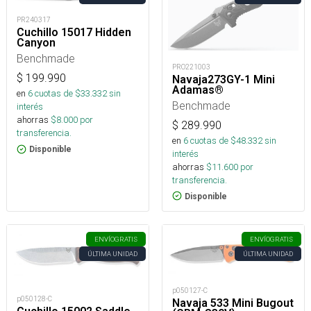
PR240317
Cuchillo 15017 Hidden
Canyon
Benchmade
PRO221003
$
199.990
Navaja273GY-1 Mini
Adamas®
en
6
cuotas de $
33.332
sin
Benchmade
interés
ahorras
$
8.000
por
$
289.990
transferencia.
en
6
cuotas de $
48.332
sin
Disponible
interés
ahorras
$
11.600
por
transferencia.
Disponible
ENVÍO
GRATIS
ENVÍO
GRATIS
ÚLTIMA UNIDAD
ÚLTIMA UNIDAD
p050127-C
p050128-C
Navaja 533 Mini Bugout