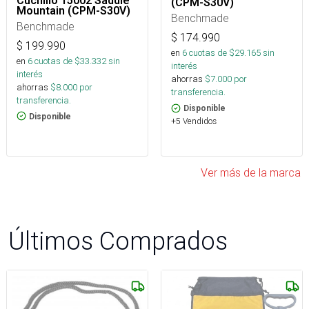
Cuchillo 15002 Saddle
(CPM-S30V)
Mountain (CPM-S30V)
Benchmade
Benchmade
$
174.990
$
199.990
en
6
cuotas de $
29.165
sin
en
6
cuotas de $
33.332
sin
interés
interés
ahorras
$
7.000
por
ahorras
$
8.000
por
transferencia.
transferencia.
Disponible
Disponible
+5 Vendidos
Ver más de la marca
Últimos Comprados