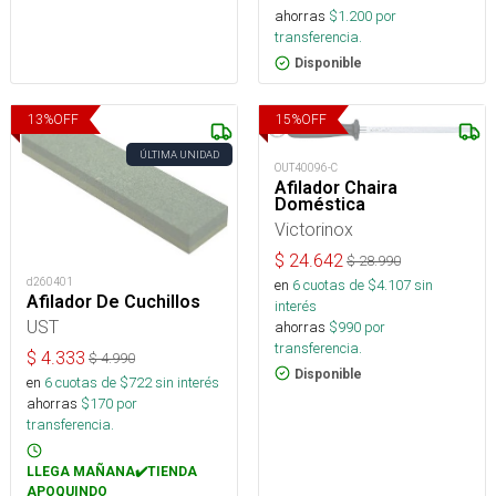
ahorras
$
1.200
por
transferencia.
Disponible
13
%
OFF
15
%
OFF
ÚLTIMA UNIDAD
OUT40096-C
Afilador Chaira
Doméstica
Victorinox
$
24.642
$
28.990
d260401
en
6
cuotas de $
4.107
sin
Afilador De Cuchillos
interés
UST
ahorras
$
990
por
transferencia.
$
4.333
$
4.990
Disponible
en
6
cuotas de $
722
sin interés
ahorras
$
170
por
transferencia.
LLEGA MAÑANA✔️TIENDA
APOQUINDO