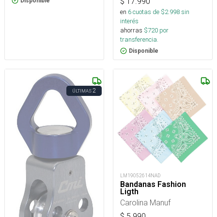
$
17.990
Disponible
en
6
cuotas de $
2.998
sin
interés
ahorras
$
720
por
transferencia.
Disponible
2
ÚLTIMAS
LM19052614NAD
Bandanas Fashion
Ligth
Carolina Manuf
$
5.990