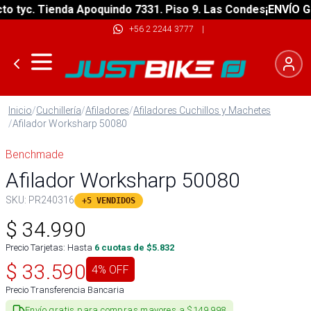
tyc. Tienda Apoquindo 7331. Piso 9. Las Condes
¡ENVÍO GRAT
+56 2 2244 3777
|
Inicio
/
Cuchillería
/
Afiladores
/
Afiladores Cuchillos y Machetes
/
Afilador Worksharp 50080
Benchmade
Afilador Worksharp 50080
SKU:
PR240316
+5 VENDIDOS
$
34.990
Precio Tarjetas: Hasta
6
cuotas de $
5.832
$
33.590
4
% OFF
Precio Transferencia Bancaria
Envío gratis para compras mayores a $149.998