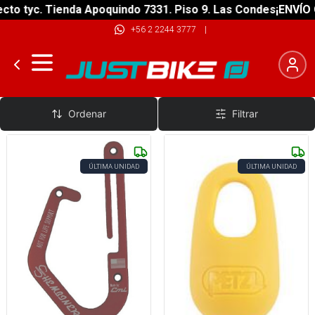
o tyc. Tienda Apoquindo 7331. Piso 9. Las Condes
¡ENVÍO GR
+56 2 2244 3777
|
Accesorios
Ordenar
Filtrar
ÚLTIMA UNIDAD
ÚLTIMA UNIDAD