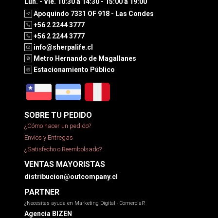
Lun. - Vie. 10:30 a 14:30 - 15:00 a 19:00
Apoquindo 7331 OF 918 - Las Condes
+56 2 2244 3777
+56 2 2244 3777
info@sherpalife.cl
Metro Hernando de Magallanes
Estacionamiento Público
SOBRE TU PEDIDO
¿Cómo hacer un pedido?
Envíos y Entregas
¿Satisfecho o Reembolsado?
VENTAS MAYORISTAS
distribucion@outcompany.cl
PARTNER
¿Necesitas ayuda en Marketing Digital - Comercial?
Agencia BIZEN