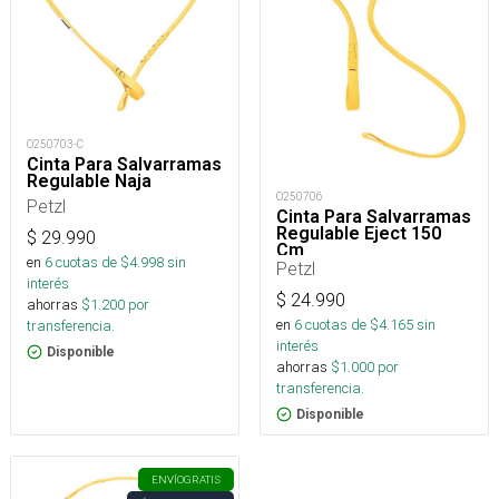
O250703-C
Cinta Para Salvarramas
Regulable Naja
O250706
Petzl
Cinta Para Salvarramas
Regulable Eject 150
$
29.990
Cm
en
6
cuotas de $
4.998
sin
Petzl
interés
$
24.990
ahorras
$
1.200
por
en
6
cuotas de $
4.165
sin
transferencia.
interés
Disponible
ahorras
$
1.000
por
transferencia.
Disponible
ENVÍO
GRATIS