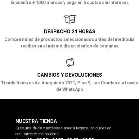
Encuentra + 1000 marcas y paga en 6 cuotas sin intereses
DESPACHO 24 HORAS
Compra miles de productos seleccionados antes del mediodía
recibes en el mismo día en cientos de comunas
CAMBIOS Y DEVOLUCIONES
Tienda física en Av. Apoquindo 7331, Piso 9, Las Condes o a través
de WhatsApp
NUESTRA TIENDA
Si es una duda o necesitas ayuda tecnica, no dudes en
comunicarte con nosotros