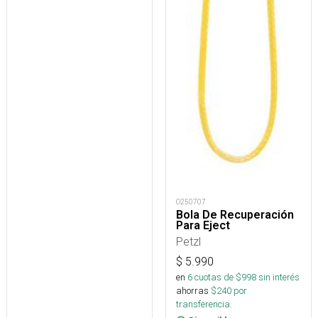
O250707
Bola De Recuperación
Para Eject
Petzl
$
5.990
en
6
cuotas de $
998
sin interés
ahorras
$
240
por
transferencia.