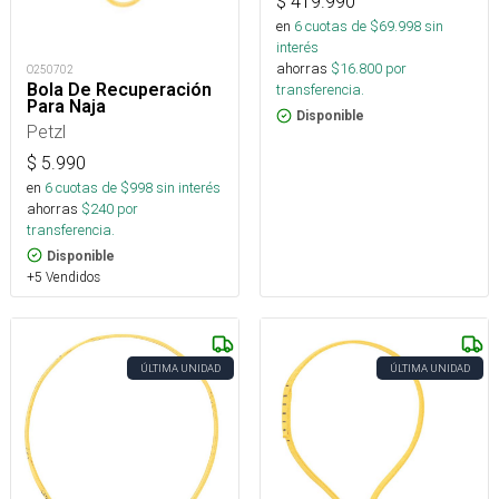
$
419.990
en
6
cuotas de $
69.998
sin
interés
ahorras
$
16.800
por
O250702
Bola De Recuperación
transferencia.
Para Naja
Disponible
Petzl
$
5.990
en
6
cuotas de $
998
sin interés
ahorras
$
240
por
transferencia.
Disponible
+5 Vendidos
ÚLTIMA UNIDAD
ÚLTIMA UNIDAD