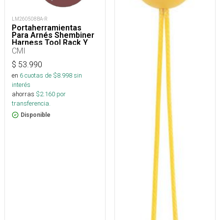
LM260508BA-R
Portaherramientas
Para Arnés Shembiner
Harness Tool Rack Y
Arborismo
CMI
$
53.990
en
6
cuotas de $
8.998
sin
interés
ahorras
$
2.160
por
transferencia.
Disponible