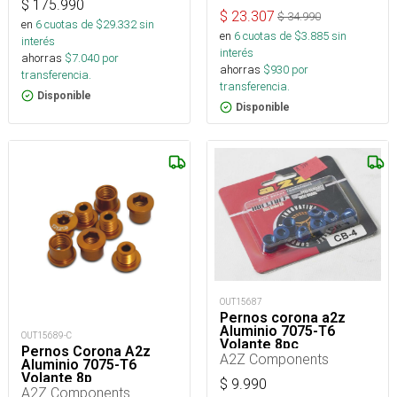
$
175.990
$
23.307
$
34.990
en
6
cuotas de $
29.332
sin
en
6
cuotas de $
3.885
sin
interés
interés
ahorras
$
7.040
por
ahorras
$
930
por
transferencia.
transferencia.
Disponible
Disponible
OUT15687
Pernos corona a2z
Aluminio 7075-T6
OUT15689-C
Volante 8pc
Pernos Corona A2z
A2Z Components
Aluminio 7075-T6
Volante 8p
$
9.990
A2Z Components