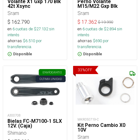
Volante X1 Gxp 170 Blk
Perno Volante
42t Xsync
M15/M22 Gxp Blk
Sram
Sram
$
162.790
$
17.362
$
19.990
en
6
cuotas de $
27.132
sin
en
6
cuotas de $
2.894
sin
interés
interés
ahorras
$
6.510
por
ahorras
$
690
por
transferencia.
transferencia.
Disponible
Disponible
33
%
OFF
ENVÍO
GRATIS
ÚLTIMA UNIDAD
A300708
MKR050719-C
Bielas FC-M7100-1 SLX
Kit Perno Cambio X0
12V. (Caja)
10V
Shimano
Sram