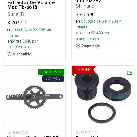
Y13098262
Extractor De Volante
Shimano
Mod Tb-6618
Super B
$
86.990
en
6
cuotas de $
14.498
sin
$
20.990
interés
en
6
cuotas de $
3.498
sin
ahorras
$
3.480
por
interés
transferencia.
ahorras
$
840
por
Disponible
transferencia.
Disponible
13
%
OFF
ENVÍO
GRATIS
3
ÚLTIMAS
mkr3006170-C
MKR050711-C