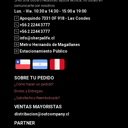
Si es una duda o necesitas ayuda tecnica, no dudes en
comunicarte con nosotros
Lun. - Vie. 10:30 a 14:30 - 15:00 a 19:00
Apoquindo 7331 OF 918 - Las Condes
+56 2 2244 3777
+56 2 2244 3777
info@sherpalife.cl
Metro Hernando de Magallanes
Estacionamiento Público
SOBRE TU PEDIDO
¿Cómo hacer un pedido?
Envíos y Entregas
¿Satisfecho o Reembolsado?
VENTAS MAYORISTAS
distribucion@outcompany.cl
PARTNER