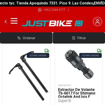
cto tyc. Tienda Apoquindo 7331. Piso 9. Las Condes
¡ENVÍO G
+56 2 2244 3777
|
Accesorios
Ordenar
Filtrar
ÚLTIMA UNIDAD
ÚLTIMA UNIDAD
AND160412
Extractor De Volante
Tb-6617 For Shimano
Octalink And Isis F
Super B