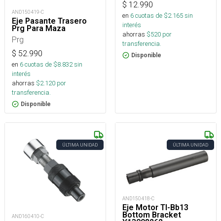
$
12.990
AND150419-C
en
6
cuotas de $
2.165
sin
Eje Pasante Trasero
interés
Prg Para Maza
ahorras
$
520
por
Prg
transferencia.
$
52.990
Disponible
en
6
cuotas de $
8.832
sin
interés
ahorras
$
2.120
por
transferencia.
Disponible
ÚLTIMA UNIDAD
ÚLTIMA UNIDAD
AND150418-C
Eje Motor Tl-Bb13
Bottom Bracket
AND160410-C