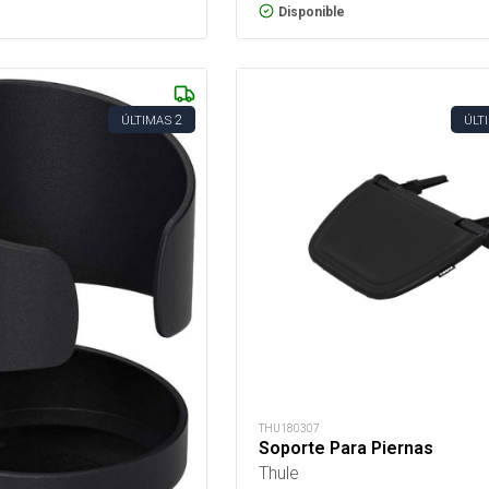
Disponible
2
ÚLTIMAS
ÚLT
THU180307
Soporte Para Piernas
Thule