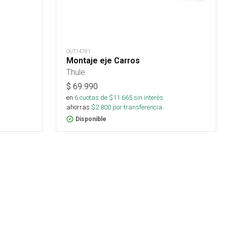
OUT14781
Montaje eje Carros
Thule
$
69.990
en
6
cuotas de $
11.665
sin interés
ahorras
$
2.800
por transferencia.
Disponible