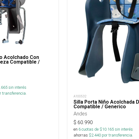
iño Acolchado Con
eza Compatible /
.665
sin interés
 transferencia.
A100532
Silla Porta Niño Acolchada 
Compatible / Generico
Andes
$
60.990
en
6
cuotas de $
10.165
sin interés
ahorras
$
2.440
por transferencia.