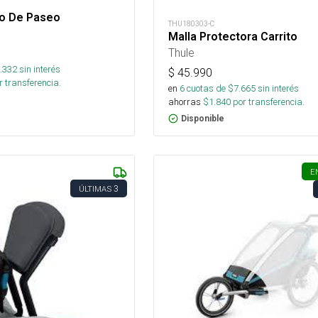
ito De Paseo
THU180303-C
Malla Protectora Carrito
Thule
.332
sin interés
$
45.990
 transferencia.
en
6
cuotas de $
7.665
sin interés
ahorras
$
1.840
por transferencia.
Disponible
E
3
ÚLTIMAS