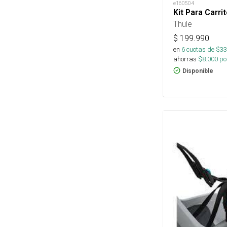
e160504
Kit Para Carr
Thule
$
199.990
en
6
cuotas de $
33
ahorras
$
8.000
por
Disponible