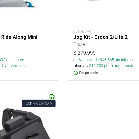
OUT14787-C
Ride Along Mini
Jog Kit - Croos 2/Lite 2
Thule
$
279.990
332
sin interés
en
6
cuotas de $
46.665
sin interés
 transferencia.
ahorras
$
11.200
por transferencia.
Disponible
ÚLTIMA UNIDAD