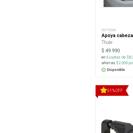
OUT15098
Apoya cabeza 
Thule
$
49.990
en
6
cuotas de $
8.
ahorras
$
2.000
por
Disponible
61
%
OFF