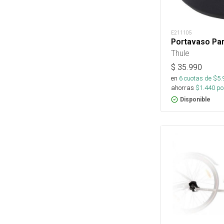
E211105
Portavaso Pa
Thule
$
35.990
en
6
cuotas de $
5.
ahorras
$
1.440
por
Disponible