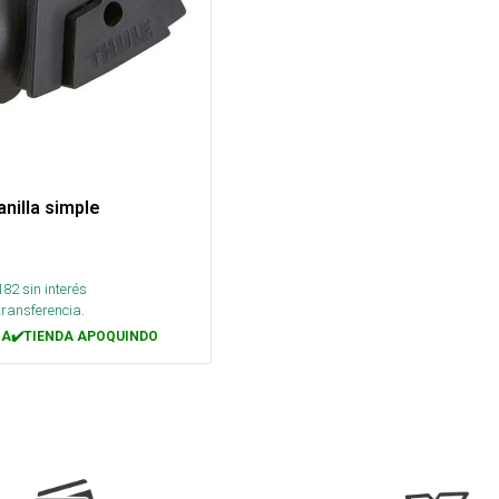
nilla simple
182
sin interés
transferencia.
A✔️TIENDA APOQUINDO