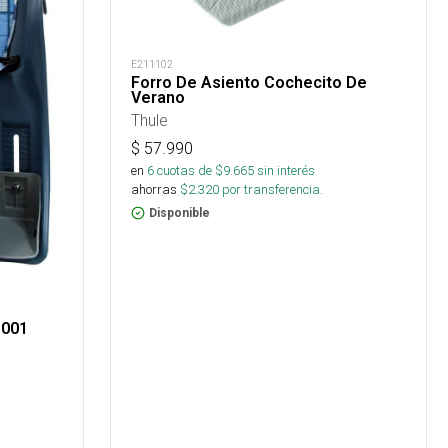
E211102
Forro De Asiento Cochecito De
Verano
Thule
$
57.990
en
6
cuotas de $
9.665
sin interés
ahorras
$
2.320
por transferencia.
Disponible
D001