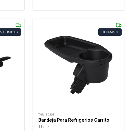
3
IMA UNIDAD
ÚLTIMAS
THU180305
Bandeja Para Refrigerios Carrito
Thule