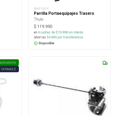
E0411101-C
Parrilla Portaequipajes Trasero
Thule
$
119.990
en
6
cuotas de $
19.998
sin interés
ahorras
$
4.800
por transferencia.
Disponible
NVÍO
GRATIS
2
ÚLTIMAS