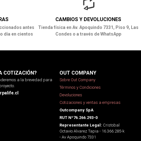
RAS
CAMBIOS Y DEVOLUCIONES
ccionados antes
Tienda física en Av. Apoquindo 7331, Piso 9, Las
o día en cientos
Condes o a través de WhatsApp
A COTIZACIÓN?
OUT COMPANY
onderemos a la brevedad para
Sobre Out Company
proyecto.
Términos y Condiciones
palife.cl
Devoluciones
Cotizaciones y ventas a empresas
Outcompany SpA
RUT Nº76.266.293-0
Cristobal
Representante Legal:
Octavio Alvarez Tapia - 16.366.285-k
- Av Apoquindo 7331