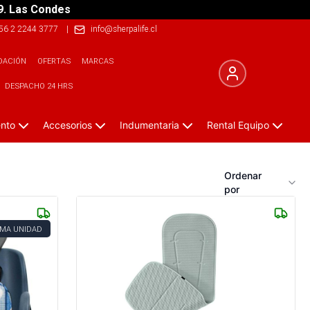
9. Las Condes
56 2 2244 3777
|
info@sherpalife.cl
DACIÓN
OFERTAS
MARCAS
DESPACHO 24 HRS
ento
Accesorios
Indumentaria
Rental Equipo
Ordenar
por
IMA UNIDAD