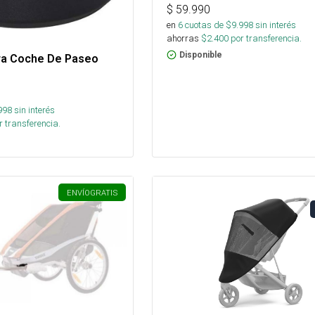
$
59.990
en
6
cuotas de $
9.998
sin interés
ahorras
$
2.400
por transferencia.
Disponible
ra Coche De Paseo
998
sin interés
 transferencia.
ENVÍO
GRATIS