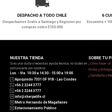
DESPACHO A TODO CHILE
6 CU
Despachamos Gratis a Santiago y Regiones por
Encuentra + 10
compras sobre $150.000
NUESTRA TIENDA
SOBRE TU P
Si es una duda o necesitas ayuda tecnica, no dudes en
¿Cómo hacer un 
comunicarte con nosotros
Envíos y Entrega
Lun. - Vie. 10:30 a 14:30 - 15:00 a 19:00
¿Satisfecho o R
Apoquindo 7331 OF 918 - Las Condes
+56 2 2244 3777
+56 2 2244 3777
info@sherpalife.cl
Metro Hernando de Magallanes
Estacionamiento Público