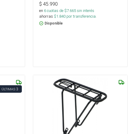
$
45.990
en
6
cuotas de $
7.665
sin interés
ahorras
$
1.840
por transferencia.
Disponible
3
ÚLTIMAS