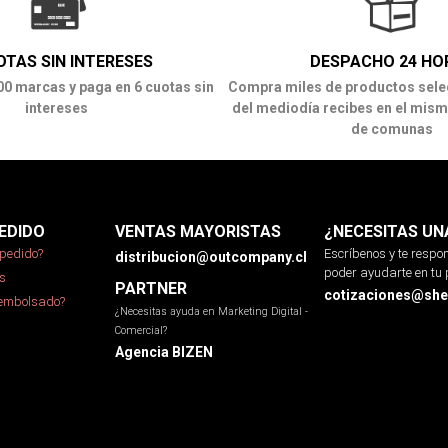
OTAS SIN INTERESES
DESPACHO 24 HO
00 marcas y paga en 6 cuotas sin
Compra miles de productos sele
intereses
del mediodía recibes en el mism
de comunas
EDIDO
VENTAS MAYORISTAS
¿NECESITAS UN
pedido?
Escríbenos y te resp
distribucion@outcompany.cl
poder ayudarte en tu 
s
PARTNER
cotizaciones@sher
eembolsado?
¿Necesitas ayuda en Marketing Digital -
Comercial?
Agencia BIZEN