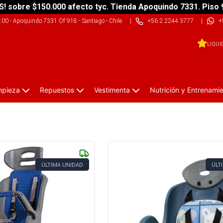
S! sobre $150.000 afecto tyc. Tienda Apoquindo 7331. Piso 
9:00
-
Apoquindo 7331 Of 918 - Santiago - Chile
|
+56 2 2244 3777
|
+
LIQUI
impieza
Repuestos
Vestimenta
Nutrición y Entrenami
ÚLTIMA UNIDAD
ÚLT