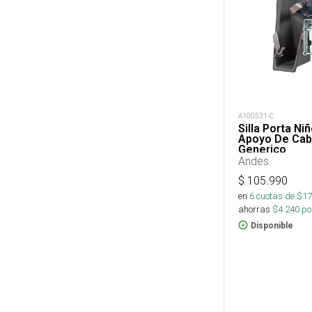
A100531-C
Silla Porta N
Apoyo De Cab
Generico
Andes
$
105.990
en
6
cuotas de $
17
ahorras
$
4.240
por
Disponible