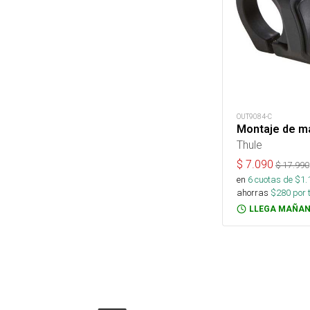
OUT9084-C
Montaje de ma
Thule
$
7.090
$
17.990
en
6
cuotas de $
1.
ahorras
$
280
por 
LLEGA MAÑAN