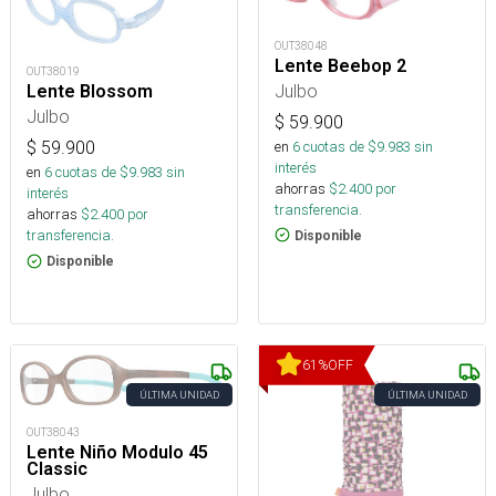
OUT38048
Lente Beebop 2
OUT38019
Julbo
Lente Blossom
Julbo
$
59.900
en
6
cuotas de $
9.983
sin
$
59.900
interés
en
6
cuotas de $
9.983
sin
ahorras
$
2.400
por
interés
transferencia.
ahorras
$
2.400
por
transferencia.
Disponible
Disponible
61
%
OFF
ÚLTIMA UNIDAD
ÚLTIMA UNIDAD
OUT38043
Lente Niño Modulo 45
Classic
Julbo