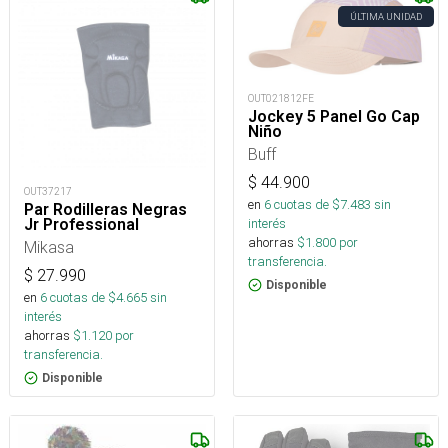
ÚLTIMA UNIDAD
OUT021812FE
Jockey 5 Panel Go Cap
Niño
Buff
$
44.900
OUT37217
en
6
cuotas de $
7.483
sin
Par Rodilleras Negras
interés
Jr Professional
ahorras
$
1.800
por
Mikasa
transferencia.
$
27.990
Disponible
en
6
cuotas de $
4.665
sin
interés
ahorras
$
1.120
por
transferencia.
Disponible