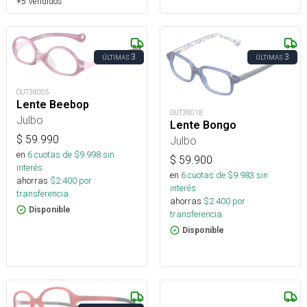
+5 Vendidos
3
3
ÚLTIMAS
ÚLTIMAS
OUT38005
Lente Beebop
OUT38018
Julbo
Lente Bongo
$
59.990
Julbo
en
6
cuotas de $
9.998
sin
$
59.900
interés
en
6
cuotas de $
9.983
sin
ahorras
$
2.400
por
interés
transferencia.
ahorras
$
2.400
por
Disponible
transferencia.
Disponible