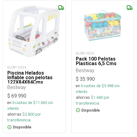
GLOB112522
Pack 100 Pelotas
Plasticas 6,5 Cms
GLOB112524
Bestway
Piscina Helados
Inflable con pelotas
$
35.990
122X84X84Cms
en
6
cuotas de $
5.998
sin
Bestway
interés
$
69.990
ahorras
$
1.440
por
en
6
cuotas de $
11.665
sin
transferencia.
interés
Disponible
ahorras
$
2.800
por
transferencia.
Disponible