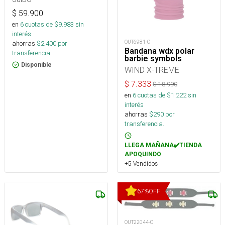
$
59.900
en
6
cuotas de $
9.983
sin
interés
OUT6981-C
ahorras
$
2.400
por
Bandana wdx polar
transferencia.
barbie symbols
Disponible
WIND X-TREME
$
7.333
$
18.990
en
6
cuotas de $
1.222
sin
interés
ahorras
$
290
por
transferencia.
LLEGA MAÑANA✔️TIENDA
APOQUINDO
+5 Vendidos
67
%
OFF
OUT22044-C