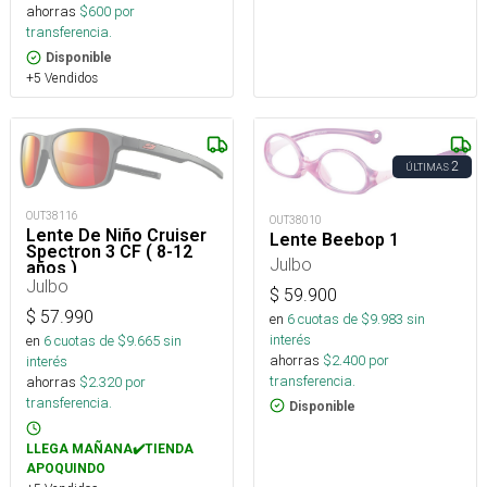
ahorras
$
600
por
transferencia.
Disponible
+5 Vendidos
2
ÚLTIMAS
OUT38116
OUT38010
Lente De Niño Cruiser
Lente Beebop 1
Spectron 3 CF ( 8-12
Julbo
años )
Julbo
$
59.900
$
57.990
en
6
cuotas de $
9.983
sin
interés
en
6
cuotas de $
9.665
sin
ahorras
$
2.400
por
interés
transferencia.
ahorras
$
2.320
por
transferencia.
Disponible
LLEGA MAÑANA✔️TIENDA
APOQUINDO