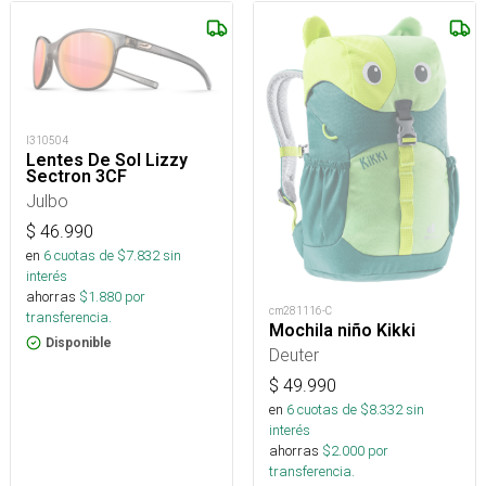
I310504
Lentes De Sol Lizzy
Sectron 3CF
Julbo
$
46.990
en
6
cuotas de $
7.832
sin
interés
ahorras
$
1.880
por
cm281116-C
transferencia.
Mochila niño Kikki
Disponible
Deuter
$
49.990
en
6
cuotas de $
8.332
sin
interés
ahorras
$
2.000
por
transferencia.