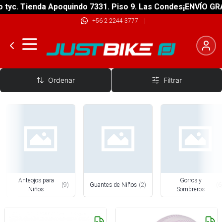
. Tienda Apoquindo 7331. Piso 9. Las Condes
¡ENVÍO GRATIS!
+56 2 2244 3777
|
Accesorios de Niños
Ordenar
Filtrar
Anteojos para
Gorros y
(
9
)
Guantes de Niños
(
2
)
(
6
Niños
Sombreros