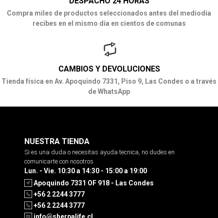
DESPACHO 24 HORAS
Compra miles de productos seleccionados antes del mediodía
recibes en el mismo día en cientos de comunas
CAMBIOS Y DEVOLUCIONES
Tienda física en Av. Apoquindo 7331, Piso 9, Las Condes o a través
de WhatsApp
NUESTRA TIENDA
Si es una duda o necesitas ayuda tecnica, no dudes en
comunicarte con nosotros
Lun. - Vie. 10:30 a 14:30 - 15:00 a 19:00
Apoquindo 7331 OF 918 - Las Condes
+56 2 2244 3777
+56 2 2244 3777
info@sherpalife.cl