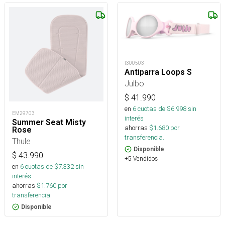
I300503
Antiparra Loops S
Julbo
$
41.990
en
6
cuotas de $
6.998
sin
EM29703
interés
Summer Seat Misty
ahorras
$
1.680
por
Rose
transferencia.
Thule
Disponible
$
43.990
+5 Vendidos
en
6
cuotas de $
7.332
sin
interés
ahorras
$
1.760
por
transferencia.
Disponible