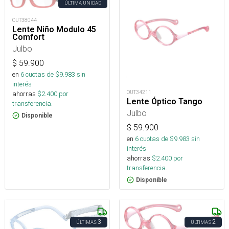
ÚLTIMA UNIDAD
OUT38044
Lente Niño Modulo 45
Comfort
Julbo
$
59.900
en
6
cuotas de $
9.983
sin
interés
OUT34211
ahorras
$
2.400
por
Lente Óptico Tango
transferencia.
Julbo
Disponible
$
59.900
en
6
cuotas de $
9.983
sin
interés
ahorras
$
2.400
por
transferencia.
Disponible
3
2
ÚLTIMAS
ÚLTIMAS