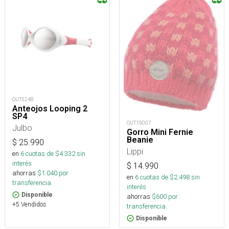
OUT5248
Anteojos Looping 2
SP4
OUT19007
Julbo
Gorro Mini Fernie
Beanie
$
25.990
Lippi
en
6
cuotas de $
4.332
sin
interés
$
14.990
ahorras
$
1.040
por
en
6
cuotas de $
2.498
sin
transferencia.
interés
Disponible
ahorras
$
600
por
+5 Vendidos
transferencia.
Disponible