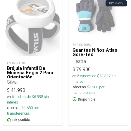
2
ÚLTIMAS
BH210710BA-R
Guantes Niños Atlas
Gore-Tex
Hestra
LM150717BA
Brújula Infantil De
$
79.900
Muñeca Begin 2 Para
en
6
cuotas de $
13.317
sin
Orientación
interés
Silva
ahorras
$
3.200
por
$
41.990
transferencia.
en
6
cuotas de $
6.998
sin
Disponible
interés
ahorras
$
1.680
por
transferencia.
Disponible