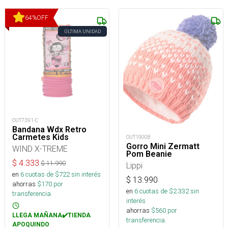
64
%
OFF
ÚLTIMA UNIDAD
OUT7391-C
Bandana Wdx Retro
Carmetes Kids
OUT19008
Gorro Mini Zermatt
WIND X-TREME
Pom Beanie
$
4.333
$
11.990
Lippi
en
6
cuotas de $
722
sin interés
$
13.990
ahorras
$
170
por
en
6
cuotas de $
2.332
sin
transferencia.
interés
ahorras
$
560
por
LLEGA MAÑANA✔️TIENDA
transferencia.
APOQUINDO