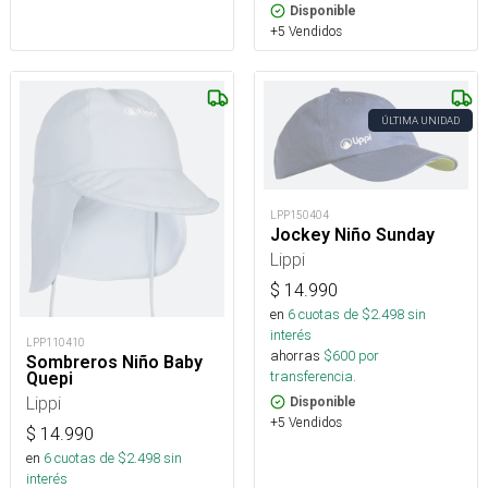
Disponible
+5 Vendidos
ÚLTIMA UNIDAD
LPP150404
Jockey Niño Sunday
Lippi
$
14.990
en
6
cuotas de $
2.498
sin
interés
LPP110410
ahorras
$
600
por
Sombreros Niño Baby
transferencia.
Quepi
Lippi
Disponible
+5 Vendidos
$
14.990
en
6
cuotas de $
2.498
sin
interés