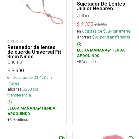
Sujetador De Lentes
Junior Neopren
Julbo
$
2.333
$
6.990
en
6
cuotas de $
389
sin interés
ahorras
$
90
por transferencia.
OUT8424-C
Retenedor de lentes
LLEGA MAÑANA✔️TIENDA
de cuerda Universal Fit
3mm Niños
APOQUINDO
Chums
+5 Vendidos
$
8.990
en
6
cuotas de $
1.498
sin
interés
ahorras
$
360
por
transferencia.
LLEGA MAÑANA✔️TIENDA
APOQUINDO
+5 Vendidos