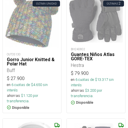
2
ÚLTIMA UNIDAD
ÚLTIMAS
BH240802
Guantes Niños Atlas
OUT35130
GORE-TEX
Gorro Junior Knitted &
Polar Hat
Hestra
Buff
$
79.900
$
27.900
en
6
cuotas de $
13.317
sin
en
6
cuotas de $
4.650
sin
interés
interés
ahorras
$
3.200
por
ahorras
$
1.120
por
transferencia.
transferencia.
Disponible
Disponible