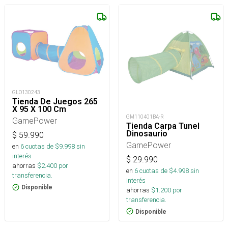
GLO130243
Tienda De Juegos 265
X 95 X 100 Cm
GM110401BA-R
GamePower
Tienda Carpa Tunel
Dinosaurio
$
59.990
GamePower
en
6
cuotas de $
9.998
sin
interés
$
29.990
ahorras
$
2.400
por
en
6
cuotas de $
4.998
sin
transferencia.
interés
Disponible
ahorras
$
1.200
por
transferencia.
Disponible