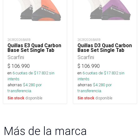
26382026BARB
26282026BARB
Quillas E3 Quad Carbon
Quillas D3 Quad Carbon
Base Set Single Tab
Base Set Single Tab
Scarfini
Scarfini
$
106.990
$
106.990
en
6
cuotas de $
17.832
sin
en
6
cuotas de $
17.832
sin
interés
interés
ahorras
$
4.280
por
ahorras
$
4.280
por
transferencia.
transferencia.
disponible
disponible
Sin stock
Sin stock
Más de la marca