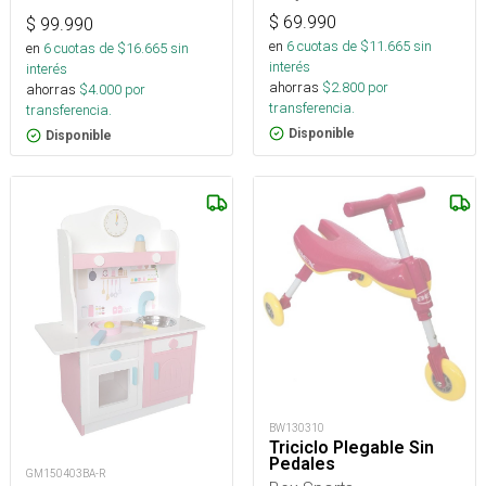
$
69.990
$
99.990
en
6
cuotas de $
11.665
sin
en
6
cuotas de $
16.665
sin
interés
interés
ahorras
$
2.800
por
ahorras
$
4.000
por
transferencia.
transferencia.
Disponible
Disponible
BW130310
Triciclo Plegable Sin
Pedales
GM150403BA-R