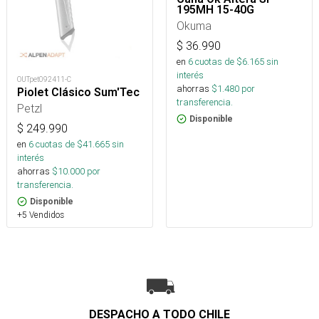
195MH 15-40G
Okuma
$
36.990
en
6
cuotas de $
6.165
sin
interés
OUTpet092411-C
ahorras
$
1.480
por
Piolet Clásico Sum'Tec
transferencia.
Petzl
Disponible
$
249.990
en
6
cuotas de $
41.665
sin
interés
ahorras
$
10.000
por
transferencia.
Disponible
+5 Vendidos
DESPACHO A TODO CHILE