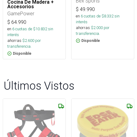
Bex Sports
Cocina De Madera +
Accesorios
$
49.990
GamePower
en
6
cuotas de $
8.332
sin
interés
$
64.990
ahorras
$
2.000
por
en
6
cuotas de $
10.832
sin
transferencia.
interés
ahorras
$
2.600
por
Disponible
transferencia.
Disponible
Últimos Vistos