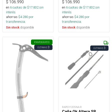
$
106.990
$
106.990
en
6
cuotas de $
17.832
sin
en
6
cuotas de $
17.832
sin
interés
interés
ahorras
$
4.280
por
ahorras
$
4.280
por
transferencia.
transferencia.
disponible
disponible
Sin stock
Sin stock
ENVÍO
GRATIS
3
ÚLTIMAS
3
ÚLTIMAS
RAP031205NA-R
Caña Ok Altera SP