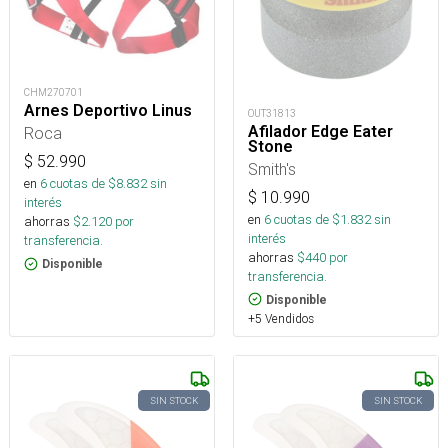
CHM270701
Arnes Deportivo Linus
OUT31813
Afilador Edge Eater
Roca
Stone
$
52.990
Smith's
en
6
cuotas de $
8.832
sin
$
10.990
interés
en
6
cuotas de $
1.832
sin
ahorras
$
2.120
por
interés
transferencia.
ahorras
$
440
por
Disponible
transferencia.
Disponible
+5 Vendidos
SIN STOCK
SIN STOCK