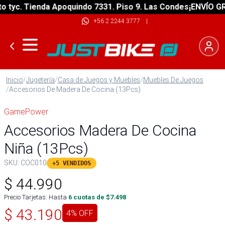
yc. Tienda Apoquindo 7331. Piso 9. Las Condes
¡ENVÍO GRATI
+56 2 2244 3777
|
Inicio
/
Jugetería
/
Casa de Juegos y Muebles
/
Muebles De Juegos
/
Accesorios De Madera De Cocina (13Pcs)
GamePower
Accesorios Madera De Cocina
Niña (13Pcs)
SKU:
COC010
+5 VENDIDOS
$
44.990
Precio Tarjetas: Hasta
6
cuotas de $
7.498
$
43.190
4
% OFF