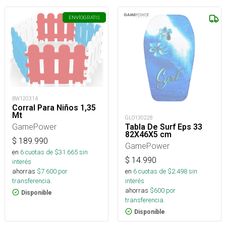
ENVÍO
GRATIS
BW120314
Corral Para Niños 1,35
Mt
GLO130228
GamePower
Tabla De Surf Eps 33
82X46X5 cm
$
189.990
GamePower
en
6
cuotas de $
31.665
sin
$
14.990
interés
ahorras
$
7.600
por
en
6
cuotas de $
2.498
sin
transferencia.
interés
ahorras
$
600
por
Disponible
transferencia.
Disponible